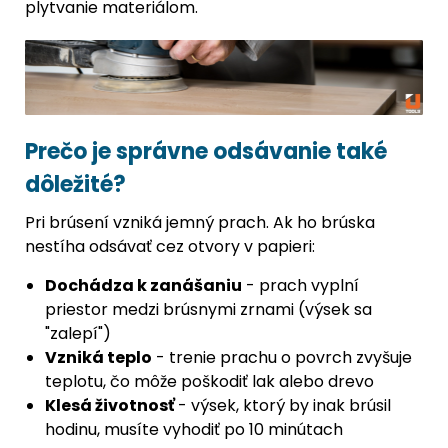
plytvanie materiálom.
Prečo je správne odsávanie také
dôležité?
Pri brúsení vzniká jemný prach. Ak ho brúska
nestíha odsávať cez otvory v papieri:
Dochádza k zanášaniu
- prach vyplní
priestor medzi brúsnymi zrnami (výsek sa
"zalepí")
Vzniká teplo
- trenie prachu o povrch zvyšuje
teplotu, čo môže poškodiť lak alebo drevo
Klesá životnosť
- výsek, ktorý by inak brúsil
hodinu, musíte vyhodiť po 10 minútach