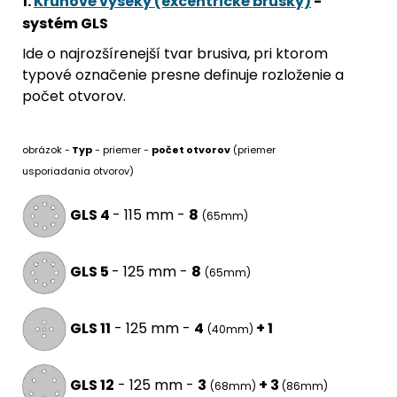
1.
Kruhové výseky (excentrické brúsky)
-
systém GLS
Ide o najrozšírenejší tvar brusiva, pri ktorom
typové označenie presne definuje rozloženie a
počet otvorov.
obrázok -
Typ
- priemer -
počet otvorov
(priemer
usporiadania otvorov)
GLS 4
- 115 mm -
8
(65mm)
GLS 5
- 125 mm -
8
(65mm)
GLS 11
- 125 mm -
4
+ 1
(40mm)
GLS 12
- 125 mm -
3
+ 3
(68mm)
(86mm)