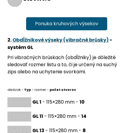
Ponuka kruhových výsekov
2.
Obdĺžnikové výseky (vibračné brúsky)
-
systém GL
Pri vibračných brúskach (obdĺžniky) je dôležité
sledovať rozmer listu a to, či je určený na suchý
zips alebo na uchytenie svorkami.
obrázok -
Typ
- rozmer -
počet otvorov
GL 1
- 115×280 mm -
10
GL 11
- 115×280 mm -
14
GL 13
- 115×280 mm -
8