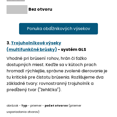
Bez otvoru
Ponuka obdĺžnikových výsekov
3.
Trojuholníkové výseky
(multifunkčné brúsky)
- systém GLS
Vhodné pri brúsení rohov, hrán či ťažko
dostupných miest. Keďže sa v kútoch prach
hromadí rýchlejšie, správne zvolené dierovanie je
tu kritické pre čistotu brúsenia. Rozlišujeme dva
základné tvary: rovnostranný trojuholník a
predĺžený tvar ("žehlička").
obrázok -
Typ
- priemer -
počet otvorov
(priemer
usporiadania otvorov)