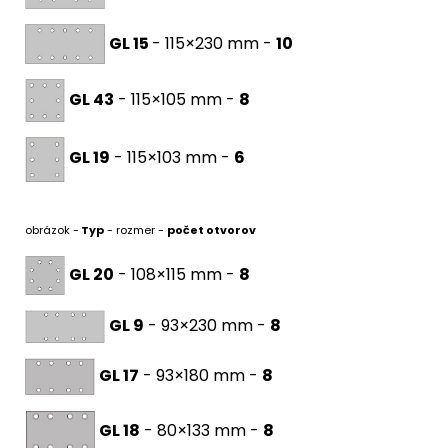
GL 15
- 115×230 mm -
10
GL 43
- 115×105 mm -
8
GL 19
- 115×103 mm -
6
obrázok -
Typ
- rozmer -
počet otvorov
GL 20
- 108×115 mm -
8
GL 9
- 93×230 mm -
8
GL 17
- 93×180 mm -
8
GL 18
- 80×133 mm -
8