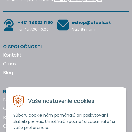
+421 43 532 11 60
eshop@utools.sk
Po-Pia 7:30-16:00
Napíšte nám
O SPOLOČNOSTI
Kontakt
O nás
Blog
NAKUPOVANIE
Katalógy náradia
Vaše nastavenie cookies
Obchodné podmienky
Súbory cookie nám pomáhajú pri poskytovaní
Reklamácie a vrátenie tovaru
služieb pre vás. Umožňujú spoznať a zapamätať si
Ochrana osobných údajov
vaše preferencie.