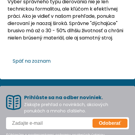
Výber správneho typu dierovania nie je len
technickou formalitou, ale kľúčom k efektívnej
práci. Ako je vidieť v našom prehľade, ponuka
dierovaní je naozaj široká. Správne "dýchajúce"
brusivo má až o 30 - 50% dlhšiu životnosť a chráni
nielen brúsený materiál, ale aj samotný stroj.
Späť na zoznam
Prihláste sa na odber noviniek.
Získajte prehľad o novinkách, akciových
ponukách a mnoho ďalšieho.
Odoberať
Súhlasím s podmienkami
ochrany osobných údajov
.