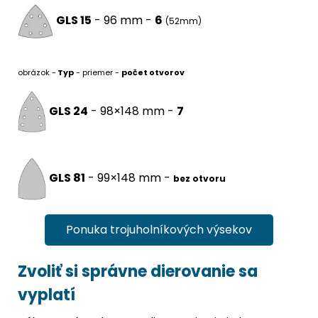
GLS 15
- 96 mm -
6
(52mm)
obrázok -
Typ
- priemer -
počet otvorov
GLS 24
- 98×148 mm -
7
GLS 81
- 99×148 mm -
bez otvoru
Ponuka trojuholníkových výsekov
Zvoliť si správne dierovanie sa
vyplatí