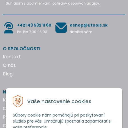
Súhlasím s podmienkami
ochrany osobných údajov
.
+421 43 532 11 60
eshop@utools.sk
Po-Pia 7:30-16:00
Napíšte nám
O SPOLOČNOSTI
Kontakt
O nás
Blog
NAKUPOVANIE
Katalógy náradia
Vaše nastavenie cookies
Obchodné podmienky
Súbory cookie nám pomáhajú pri poskytovaní
Reklamácie a vrátenie tovaru
služieb pre vás. Umožňujú spoznať a zapamätať si
Ochrana osobných údajov
vaše preferencie.