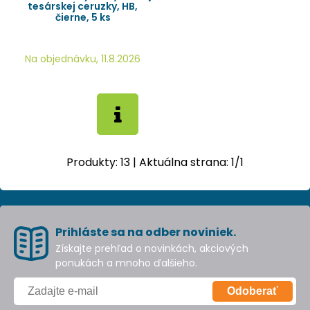
tesárskej ceruzky, HB,
čierne, 5 ks
Na objednávku, 11.8.2026
Produkty:
13
| Aktuálna strana:
1
/
1
Prihláste sa na odber noviniek.
Získajte prehľad o novinkách, akciových
ponukách a mnoho ďalšieho.
Odoberať