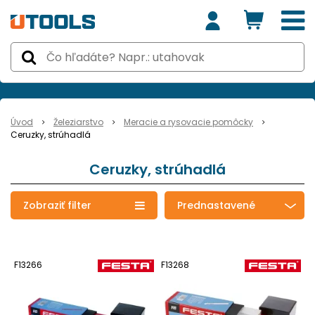
Úvod
Železiarstvo
Meracie a rysovacie pomôcky
Ceruzky, strúhadlá
Ceruzky, strúhadlá
Zobraziť filter
Prednastavené
F13266
F13268