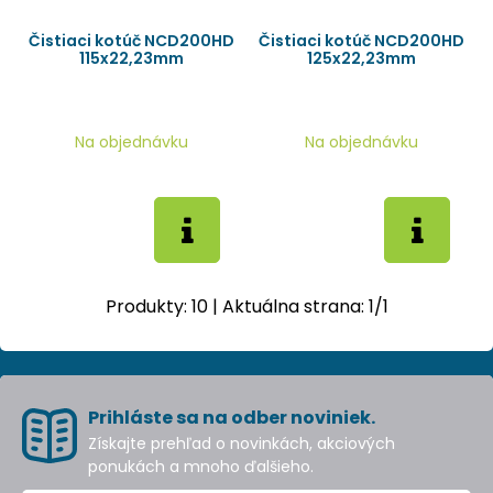
Čistiaci kotúč NCD200HD
Čistiaci kotúč NCD200HD
115x22,23mm
125x22,23mm
Na objednávku
Na objednávku
Produkty:
10
| Aktuálna strana:
1
/
1
Prihláste sa na odber noviniek.
Získajte prehľad o novinkách, akciových
ponukách a mnoho ďalšieho.