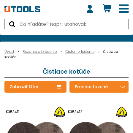
Úvod
Rezanie a brúsenie
Čistenie, leštenie
Čistiace
kotúče
Čistiace kotúče
Zobraziť filter
Prednastavené
K353411
K353412