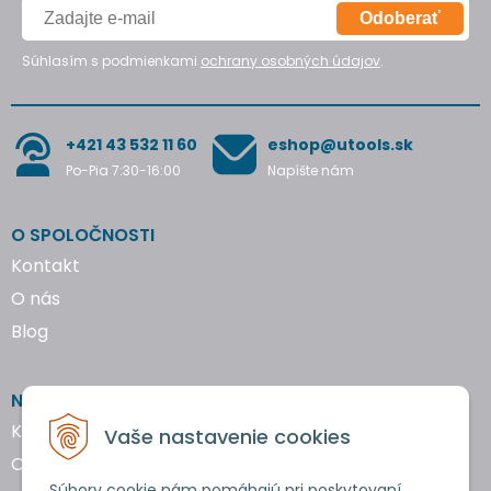
Odoberať
Súhlasím s podmienkami
ochrany osobných údajov
.
+421 43 532 11 60
eshop@utools.sk
Po-Pia 7:30-16:00
Napíšte nám
O SPOLOČNOSTI
Kontakt
O nás
Blog
NAKUPOVANIE
Katalógy náradia
Vaše nastavenie cookies
Obchodné podmienky
Súbory cookie nám pomáhajú pri poskytovaní