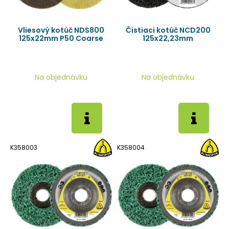
Vliesový kotúč NDS800
Čistiaci kotúč NCD200
125x22mm P50 Coarse
125x22,23mm
Na objednávku
Na objednávku
K358003
K358004