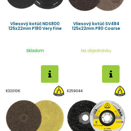
Vliesový kotúč NDS800
Vliesový kotúč SV484
125x22mm P180 Very Fine
125x22mm P80 Coarse
Skladom
Na objednávku
K320106
K259044