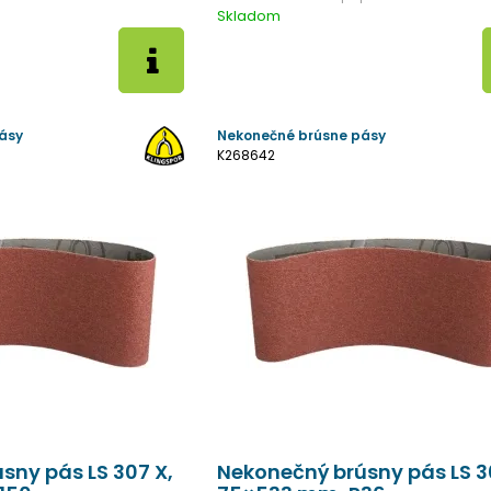
Skladom
ásy
Nekonečné brúsne pásy
K268642
sny pás LS 307 X,
Nekonečný brúsny pás LS 3