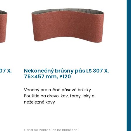
07 X,
Nekonečný brúsny pás LS 307 X,
75×457 mm, P120
Vhodný pre ručné pásové brúsky
Použitie na drevo, kov, farby, laky a
neželezné kovy