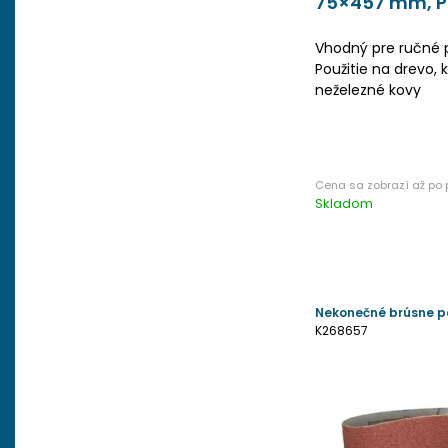
75×457 mm, P
Vhodný pre ručné 
Použitie na drevo, k
neželezné kovy
Skladom
Nekonečné brúsne p
K268657