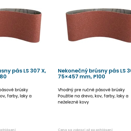
sny pás LS 307 X,
Nekonečný brúsny pás LS 3
P80
75×457 mm, P100
pásové brúsky
Vhodný pre ručné pásové brúsky
ov, farby, laky a
Použitie na drevo, kov, farby, laky a
neželezné kovy