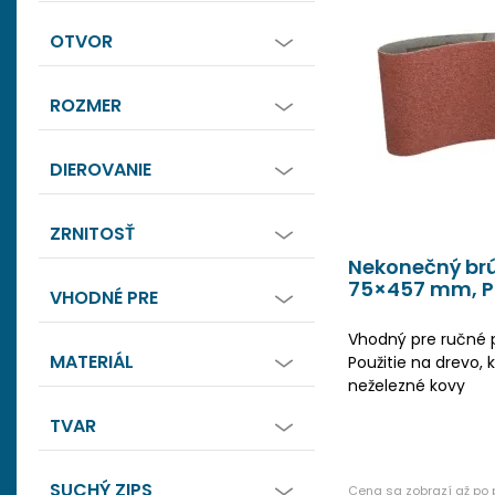
OTVOR
ROZMER
DIEROVANIE
ZRNITOSŤ
Nekonečný brú
75×457 mm, 
VHODNÉ PRE
Vhodný pre ručné 
MATERIÁL
Použitie na drevo, k
neželezné kovy
TVAR
SUCHÝ ZIPS