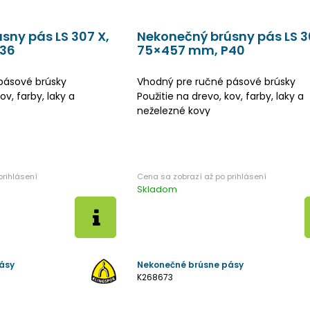
sny pás LS 307 X,
Nekonečný brúsny pás LS 3
36
75×457 mm, P40
pásové brúsky
Vhodný pre ručné pásové brúsky
ov, farby, laky a
Použitie na drevo, kov, farby, laky a
neželezné kovy
Skladom
ásy
Nekonečné brúsne pásy
K268673