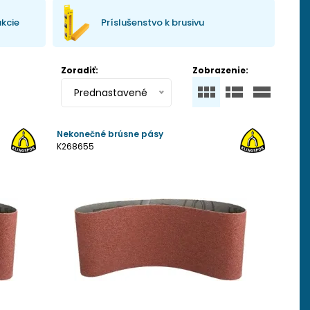
ukcie
Príslušenstvo k brusivu
Zoradiť:
Zobrazenie:
Prednastavené
Nekonečné brúsne pásy
K268655