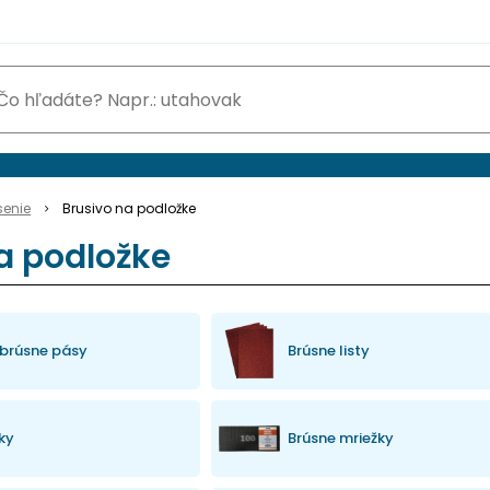
senie
Brusivo na podložke
a podložke
brúsne pásy
Brúsne listy
ky
Brúsne mriežky