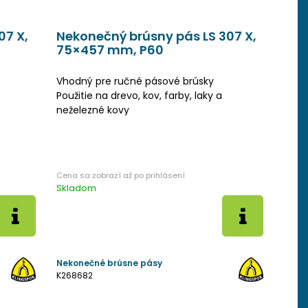
07 X,
Nekonečný brúsny pás LS 307 X,
75×457 mm, P60
Vhodný pre ručné pásové brúsky
Použitie na drevo, kov, farby, laky a
neželezné kovy
Skladom
Nekonečné brúsne pásy
K268682