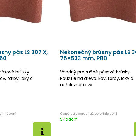
sny pás LS 307 X,
Nekonečný brúsny pás LS 3
60
75×533 mm, P80
pásové brúsky
Vhodný pre ručné pásové brúsky
ov, farby, laky a
Použitie na drevo, kov, farby, laky a
neželezné kovy
Skladom