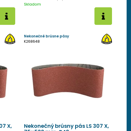
Skladom
Nekonečné brúsne pásy
K268648
07 X,
Nekonečný brúsny pás LS 307 X,