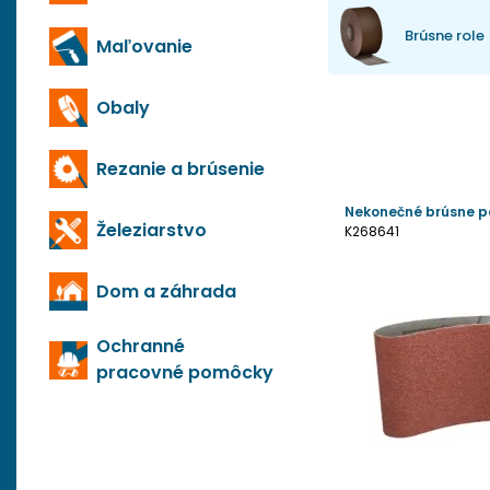
Brúsne role
Maľovanie
Obaly
Rezanie a brúsenie
Nekonečné brúsne p
Železiarstvo
K268641
Dom a záhrada
Ochranné
pracovné pomôcky