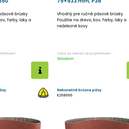
150
75×533 mm, P36
pásové brúsky
Vhodný pre ručné pásové brúsky
ov, farby, laky a
Použitie na drevo, kov, farby, laky a
neželezné kovy
Skladom
ásy
Nekonečné brúsne pásy
K268666