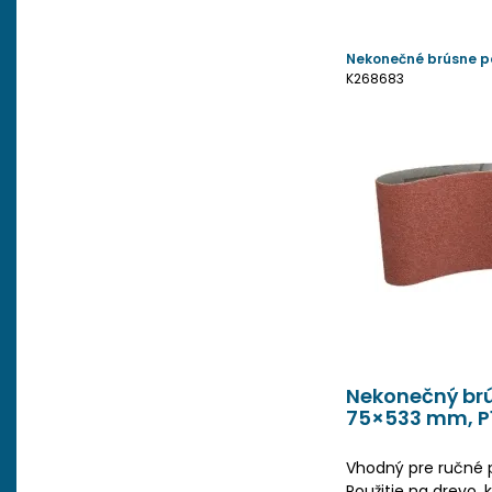
Nekonečné brúsne p
K268683
Nekonečný brú
75×533 mm, P
Vhodný pre ručné 
Použitie na drevo, k