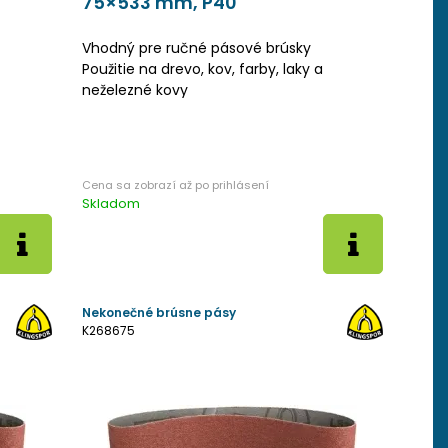
75×533 mm, P40
Vhodný pre ručné pásové brúsky
Použitie na drevo, kov, farby, laky a
neželezné kovy
Skladom
Nekonečné brúsne pásy
K268675