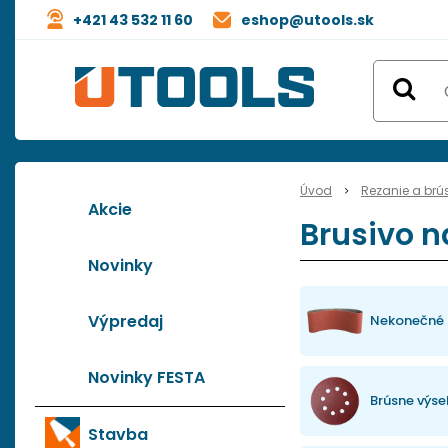
+421 43 532 11 60
eshop@utools.sk
Úvod
Rezanie a brú
Akcie
Brusivo n
Novinky
Výpredaj
Nekonečné 
Novinky FESTA
Brúsne výse
Stavba