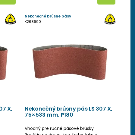
Nekonečné brúsne pásy
K268690
07 X,
Nekonečný brúsny pás LS 307 X,
75×533 mm, P180
Vhodný pre ručné pásové brúsky
Použitie na drevo, kov, farby, laky a