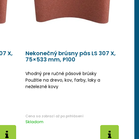
07 X,
Nekonečný brúsny pás LS 307 X,
75×533 mm, P100
Vhodný pre ručné pásové brúsky
Použitie na drevo, kov, farby, laky a
neželezné kovy
Skladom