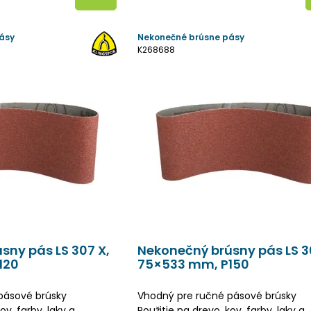
ásy
Nekonečné brúsne pásy
K268688
sny pás LS 307 X,
Nekonečný brúsny pás LS 3
120
75×533 mm, P150
pásové brúsky
Vhodný pre ručné pásové brúsky
ov, farby, laky a
Použitie na drevo, kov, farby, laky a