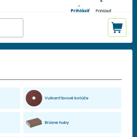
Prihlásiť
Vulkanfíbrové kotúče
Brúsne huby