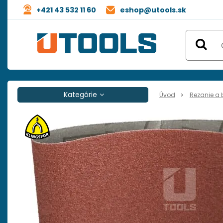
+421 43 532 11 60
eshop@utools.sk
Kategórie
Úvod
Rezanie a 