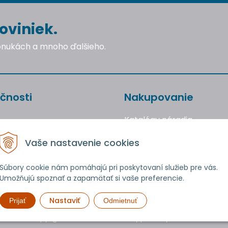
oviniek.
ponukách a mnoho ďalšieho.
čnosti
Nakupovanie
Katalógy náradia
Obchodné podmienky
Vaše nastavenie cookies
Reklamácie a vrátenie to
Ochrana osobných údajo
Súbory cookie nám pomáhajú pri poskytovaní služieb pre vás.
Umožňujú spoznať a zapamätať si vaše preferencie.
Používanie cookies
Nastaviť
Prijať
Odmietnuť
Copyright © 2026 uTools • Všetky práva vyhradené