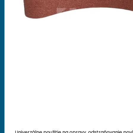
Univerzálne použitie na opravy, odstraňovanie pov