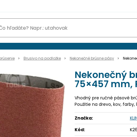
brúsenie
Brusivo na podložke
Nekonečné brúsne pásy
Nekoneč
Nekonečný br
75×457 mm, 
Vhodný pre ručné pásové br
Použitie na drevo, kov, farby
Značka:
KL
Kód:
K2