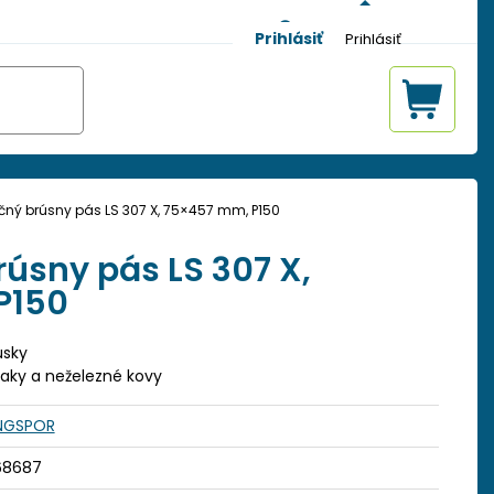
Prihlásiť
ný brúsny pás LS 307 X, 75×457 mm, P150
úsny pás LS 307 X,
P150
úsky
, laky a neželezné kovy
INGSPOR
68687