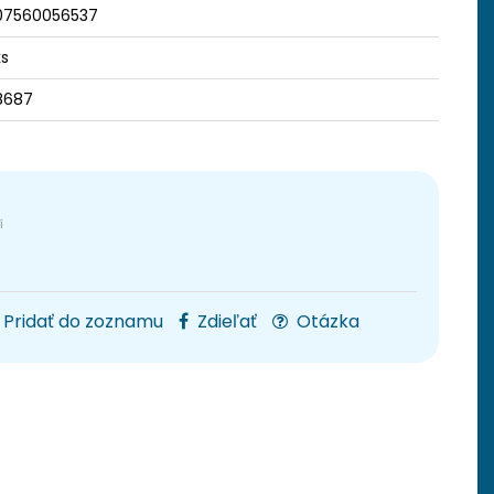
07560056537
ks
8687
Pridať do zoznamu
Zdieľať
Otázka