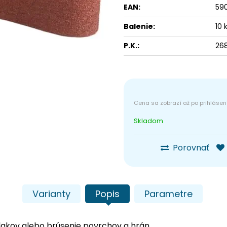
EAN:
59
Balenie:
10 
P.K.:
26
Skladom
Porovnať
Varianty
Popis
Parametre
lakov alebo brúsenie povrchov a hrán.