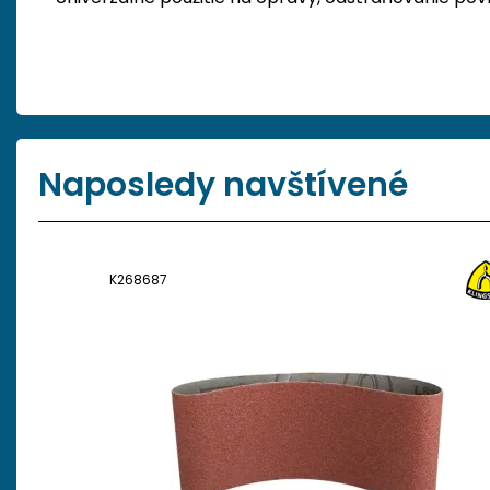
Naposledy navštívené
K268687