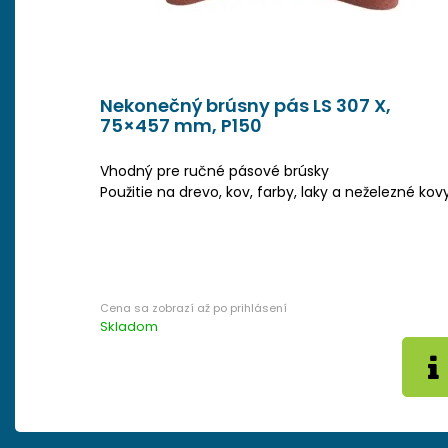
Nekonečný brúsny pás LS 307 X,
75×457 mm, P150
Vhodný pre ručné pásové brúsky
Použitie na drevo, kov, farby, laky a neželezné ko
Skladom