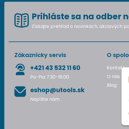
Prihláste sa na odber n
Získajte prehľad o novinkách, akciových 
Zákaznícky servis
O spolo
+421 43 532 11 60
Kontakt
O nás
Po-Pia 7:30-16:00
Blog
eshop@utools.sk
Napíšte nám