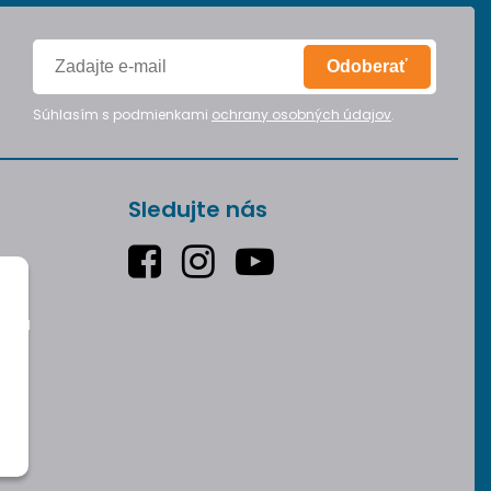
Odoberať
Súhlasím s podmienkami
ochrany osobných údajov
.
Sledujte nás
varu
v