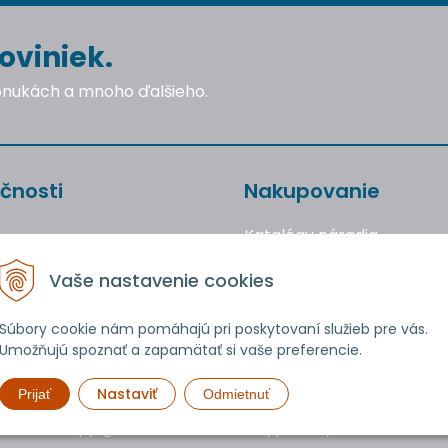
oviniek.
ponukách a mnoho ďalšieho.
čnosti
Nakupovanie
Katalógy náradia
Obchodné podmienky
Vaše nastavenie cookies
Reklamácie a vrátenie to
Ochrana osobných údajo
Súbory cookie nám pomáhajú pri poskytovaní služieb pre vás.
Umožňujú spoznať a zapamätať si vaše preferencie.
Používanie cookies
Nastaviť
Prijať
Odmietnuť
Copyright © 2026 uTools • Všetky práva vyhradené