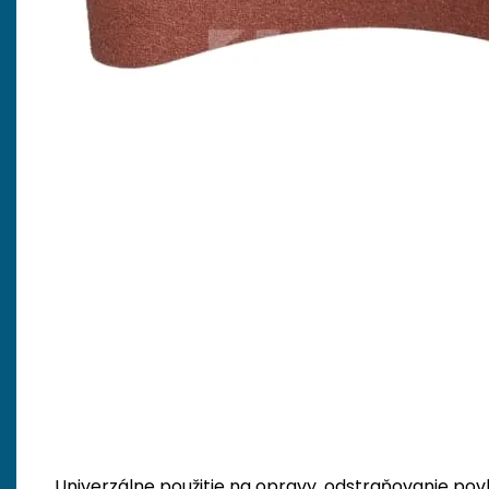
Univerzálne použitie na opravy, odstraňovanie pov