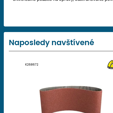
Naposledy navštívené
K268672