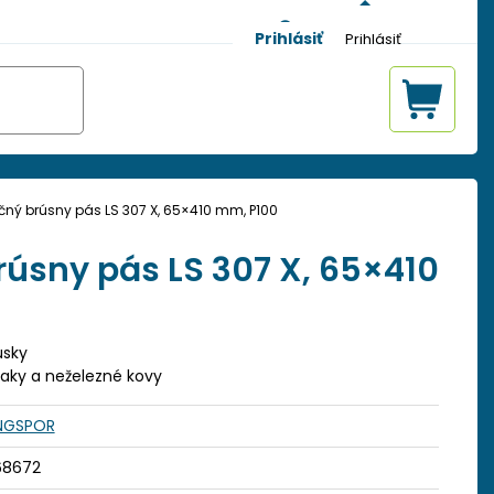
Prihlásiť
ný brúsny pás LS 307 X, 65×410 mm, P100
úsny pás LS 307 X, 65×410
úsky
, laky a neželezné kovy
INGSPOR
68672