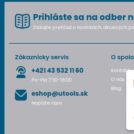
Prihláste sa na odber n
Získajte prehľad o novinkách, akciových 
Zákaznícky servis
O spolo
+421 43 532 11 60
Kontakt
O nás
Po-Pia 7:30-16:00
Blog
eshop@utools.sk
Napíšte nám