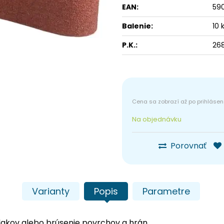
EAN:
59
Balenie:
10 
P.K.:
26
Na objednávku
Porovnať
Varianty
Popis
Parametre
lakov alebo brúsenie povrchov a hrán.