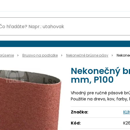
brúsenie
Brusivo na podložke
Nekonečné brúsne pásy
Nekoneč
Nekonečný br
mm, P100
Vhodný pre ručné pásové br
Použitie na drevo, kov, farby
Značka:
KL
Kód:
K2