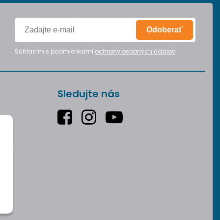
Odoberať
Súhlasím s podmienkami
ochrany osobných údajov
.
Sledujte nás
varu
v