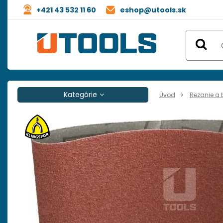
+421 43 532 11 60
eshop@utools.sk
Kategórie
Úvod
Rezanie a 