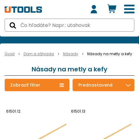
Úvod
Dom a záhrada
Násady
Násady na metly a kefy
Násady na metly a kefy
Zobraziť filter
Prednastavené
61501.12
61501.13