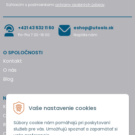
Súhlasím s podmienkami
ochrany osobných údajov
.
+421 43 532 11 60
eshop@utools.sk
Po-Pia 7:30-16:00
Napíšte nám
O SPOLOČNOSTI
Kontakt
O nás
Blog
NAKUPOVANIE
Katalógy náradia
Vaše nastavenie cookies
Obchodné podmienky
Súbory cookie nám pomáhajú pri poskytovaní
Reklamácie a vrátenie tovaru
služieb pre vás. Umožňujú spoznať a zapamätať si
Ochrana osobných údajov