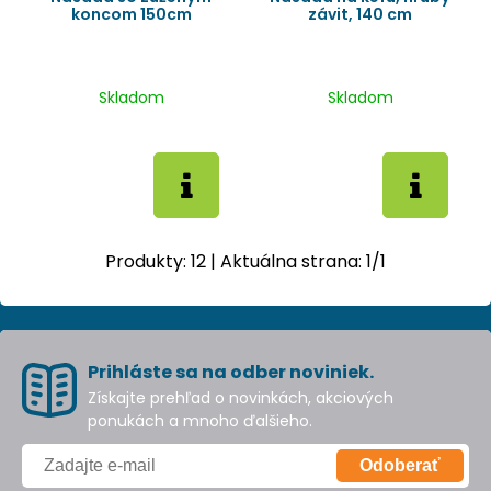
koncom 150cm
závit, 140 cm
Skladom
Skladom
Produkty:
12
| Aktuálna strana:
1
/
1
Prihláste sa na odber noviniek.
Získajte prehľad o novinkách, akciových
ponukách a mnoho ďalšieho.
Odoberať