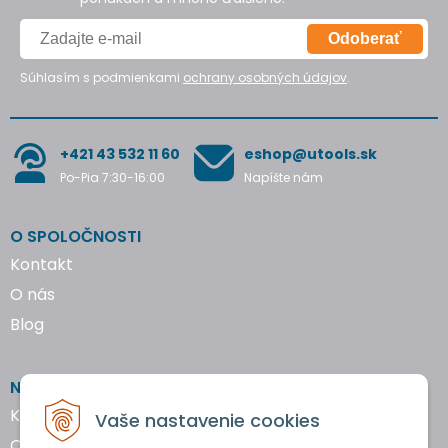
Odoberať
Súhlasím s podmienkami
ochrany osobných údajov
.
+421 43 532 11 60
eshop@utools.sk
Po-Pia 7:30-16:00
Napíšte nám
O SPOLOČNOSTI
Kontakt
O nás
Blog
NAKUPOVANIE
Katalógy náradia
Vaše nastavenie cookies
Obchodné podmienky