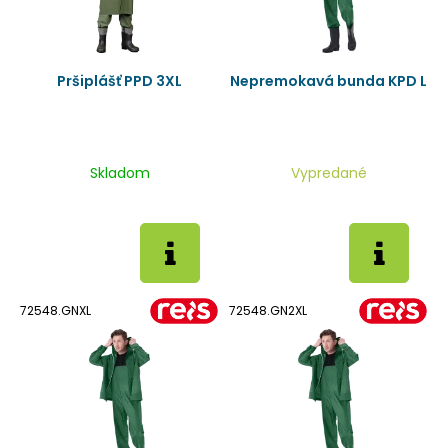
Pršiplášť PPD 3XL
Nepremokavá bunda KPD L
Skladom
Vypredané
72548.GNXL
72548.GN2XL