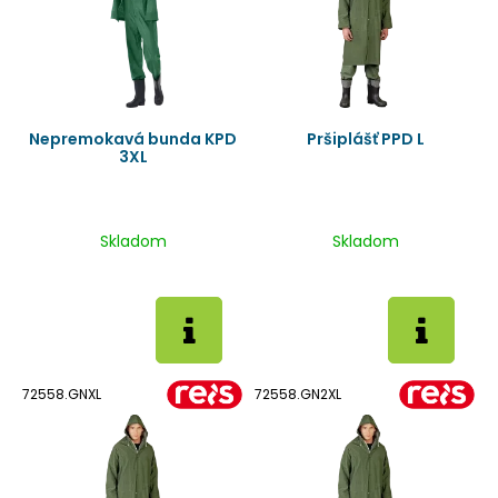
Nepremokavá bunda KPD
Pršiplášť PPD L
3XL
Skladom
Skladom
72558.GNXL
72558.GN2XL