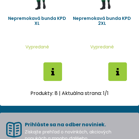
Nepremokavá bunda KPD
Nepremokavá bunda KPD
XL
2XL
Vypredané
Vypredané
Produkty:
8
| Aktuálna strana:
1
/
1
Prihláste sa na odber noviniek.
Získajte prehľad o novinkách, akciových
ponukách a mnoho ďalšieho.