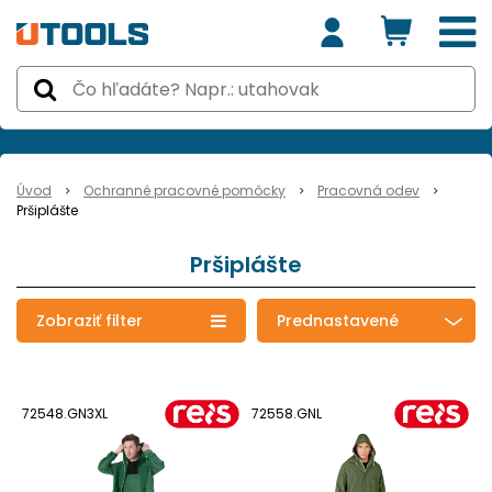
Úvod
Ochranné pracovné pomôcky
Pracovná odev
Pršiplášte
Pršiplášte
Zobraziť filter
Prednastavené
72548.GN3XL
72558.GNL