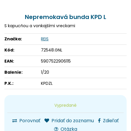
Nepremokavá bunda KPD L
S kapucňou a vonkajšími vreckami
Značka:
REIS
Kód:
72548.GNL
EAN:
5907522906115
Balenie:
1/20
P.K.:
KPDZL
Vypredané
Porovnať
Pridať do zoznamu
Zdieľať
Otázka