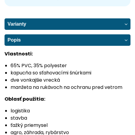
Varianty
Popis
Vlastnosti:
65% PVC, 35% polyester
kapucňa so sťahovacími šnúrkami
dve vonkajšie vrecká
manžeta na rukávoch na ochranu pred vetrom
Oblasť použitia:
logistika
stavba
ťažký priemysel
agro, záhrada, rybárstvo