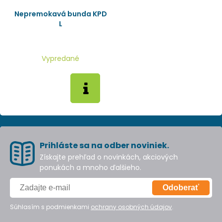
Nepremokavá bunda KPD
L
Vypredané
Prihláste sa na odber noviniek.
Získajte prehľad o novinkách, akciových
ponukách a mnoho ďalšieho.
Odoberať
Súhlasím s podmienkami
ochrany osobných údajov
.