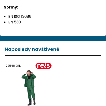
Normy:
EN ISO 13688
EN 530
Naposledy navštívené
72548.GNL