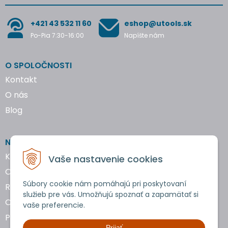
+421 43 532 11 60
eshop@utools.sk
Po-Pia 7:30-16:00
Napíšte nám
O SPOLOČNOSTI
Kontakt
O nás
Blog
NAKUPOVANIE
Katalógy náradia
Vaše nastavenie cookies
Obchodné podmienky
Súbory cookie nám pomáhajú pri poskytovaní
Reklamácie a vrátenie tovaru
služieb pre vás. Umožňujú spoznať a zapamätať si
Ochrana osobných údajov
vaše preferencie.
Používanie cookies
Prijať