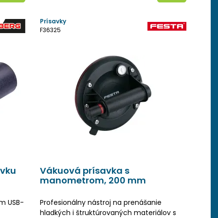
Prísavky
F36325
avku
Vákuová prísavka s
manometrom, 200 mm
ým USB-
Profesionálny nástroj na prenášanie
hladkých i štruktúrovaných materiálov s