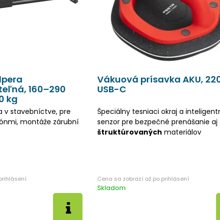
dpera
Vákuová prísavka AKU, 22
teľná, 160–290
USB-C
0 kg
ia v stavebníctve, pre
Špeciálny tesniaci okraj a inteligent
tónmi, montáže zárubní
senzor pre bezpečné prenášanie aj
štruktúrovaných
materiálov
Skladom