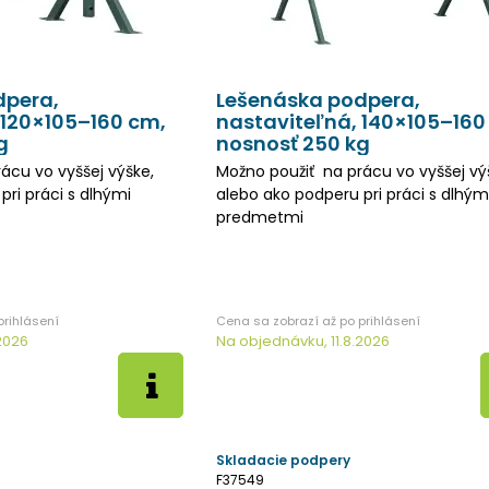
dpera,
Lešenáska podpera,
 120×105–160 cm,
nastaviteľná, 140×105–160
g
nosnosť 250 kg
ácu vo vyššej výške,
Možno použiť na prácu vo vyššej vý
pri práci s dlhými
alebo ako podperu pri práci s dlhým
predmetmi
2026
Na objednávku, 11.8.2026
Skladacie podpery
F37549