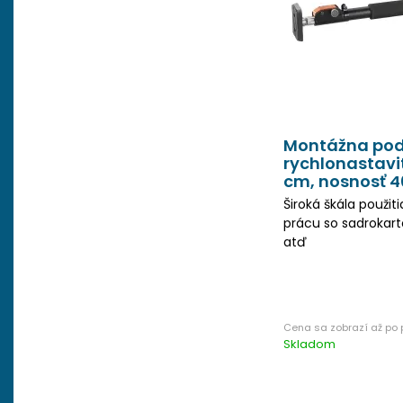
Montážna po
rychlonastavi
cm, nosnosť 4
Široká škála použit
prácu so sadrokar
atď
Skladom