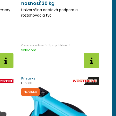
nosnosť 30 kg
ozmery
Univerzálna oceľová podpera a
rozťahovacia tyč
Skladom
Prísavky
F36330
NOVINKA