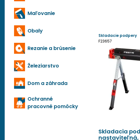
Maľovanie
Obaly
Skladacie podpery
F23657
Rezanie a brúsenie
Železiarstvo
Dom a záhrada
Ochranné
pracovné pomôcky
Skladacia pod
nastaviteľná,