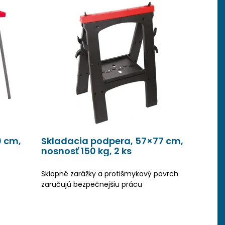
0 cm,
Skladacia podpera, 57×77 cm,
nosnosť 150 kg, 2 ks
Sklopné zarážky a protišmykový povrch
zaručujú bezpečnejšiu prácu