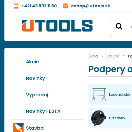
+421 43 532 11 60
eshop@utools.sk
Úvod
Stavba
Po
Akcie
Podpery a
Novinky
Výpredaj
Lešenárske
Novinky FESTA
Prísavky
Stavba