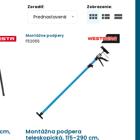
Zoradiť:
Zobrazenie:
Prednastavené
Montážne podpery
F52055
 cm,
Montážna podpera
teleskopická, 115–290 cm,