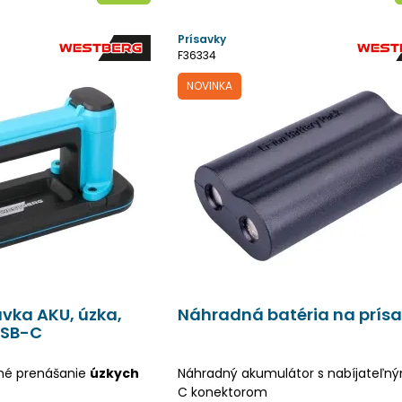
Prísavky
F36334
NOVINKA
vka AKU, úzka,
Náhradná batéria na prís
USB-C
né prenášanie
úzkych
Náhradný akumulátor s nabíjateľn
C konektorom