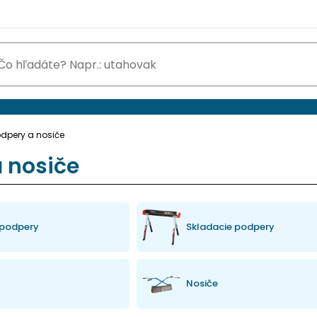
dpery a nosiče
 nosiče
 podpery
Skladacie podpery
Nosiče