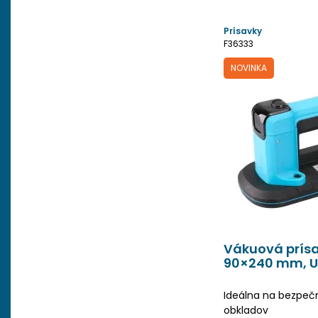
Prísavky
F36333
NOVINKA
Vákuová prísa
90×240 mm, 
Ideálna na bezpeč
obkladov