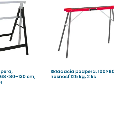
pera,
Skladacia podpera, 100×8
 68×80–130 cm,
nosnosť 125 kg, 2 ks
g