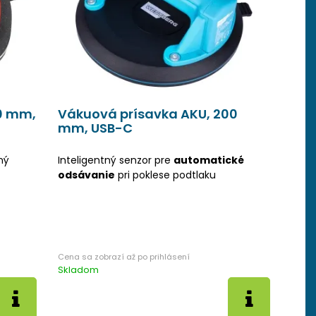
0 mm,
Vákuová prísavka AKU, 200
mm, USB-C
ný
Inteligentný senzor pre
automatické
odsávanie
pri poklese podtlaku
Skladom