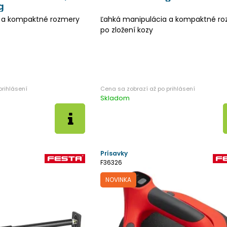
g
a a kompaktné rozmery
Ľahká manipulácia a kompaktné r
po zložení kozy
Skladom
Prísavky
F36326
NOVINKA