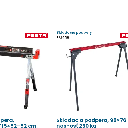
Skladacie podpery
F23658
pera,
Skladacia podpera, 95×76
 115×62–82 cm,
nosnosť 230 kg