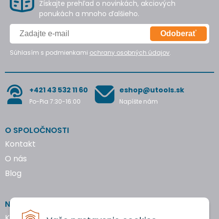
Získajte prehľad o novinkách, akciových
ponukách a mnoho ďalšieho.
Odoberať
Súhlasím s podmienkami
ochrany osobných údajov
.
+421 43 532 11 60
eshop@utools.sk
Po-Pia 7:30-16:00
Napíšte nám
O SPOLOČNOSTI
Kontakt
O nás
Blog
NAKUPOVANIE
Katalógy náradia