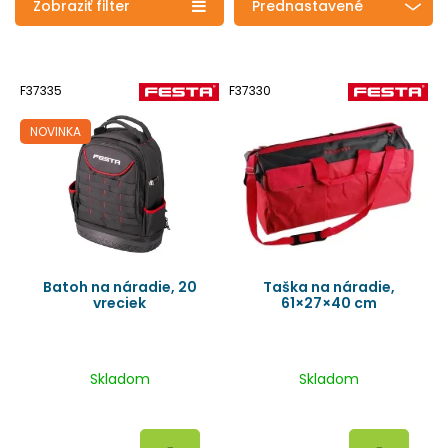
Zobraziť filter
Prednastavené
F37335
F37330
NOVINKA
Batoh na náradie, 20
Taška na náradie,
vreciek
61×27×40 cm
Skladom
Skladom