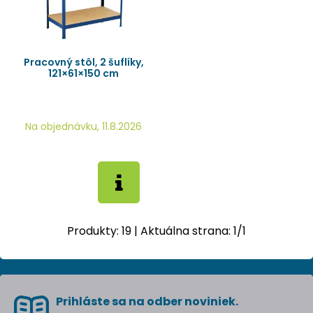
Pracovný stôl, 2 šuflíky,
121×61×150 cm
Na objednávku, 11.8.2026
Produkty:
19
| Aktuálna strana:
1
/
1
Prihláste sa na odber noviniek.