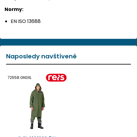
Normy:
EN ISO 13688
Naposledy navštívené
72558.GN3XL