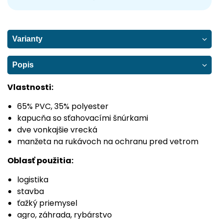
Varianty
Popis
Vlastnosti:
65% PVC, 35% polyester
kapucňa so sťahovacími šnúrkami
dve vonkajšie vrecká
manžeta na rukávoch na ochranu pred vetrom
Oblasť použitia:
logistika
stavba
ťažký priemysel
agro, záhrada, rybárstvo