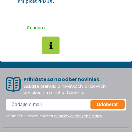
Pršiplášť PPD 3XL
Skladom
Prihláste sa na odber noviniek.
Získajte prehľad o novinkách, akciových
ponukách a mnoho ďalšieho.
Odoberať
Súhlasím s podmienkami
ochrany osobných údajov
.