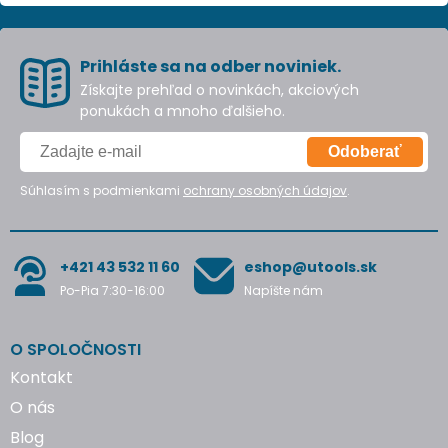
Prihláste sa na odber noviniek.
Získajte prehľad o novinkách, akciových
ponukách a mnoho ďalšieho.
Odoberať
Súhlasím s podmienkami
ochrany osobných údajov
.
+421 43 532 11 60
eshop@utools.sk
Po-Pia 7:30-16:00
Napíšte nám
O SPOLOČNOSTI
Kontakt
O nás
Blog