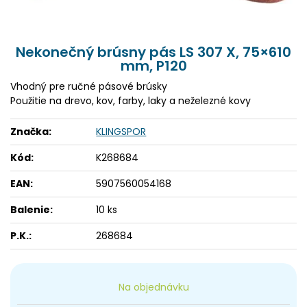
Nekonečný brúsny pás LS 307 X, 75×610
mm, P120
Vhodný pre ručné pásové brúsky
Použitie na drevo, kov, farby, laky a neželezné kovy
Značka:
KLINGSPOR
Kód:
K268684
EAN:
5907560054168
Balenie:
10 ks
P.K.:
268684
Na objednávku