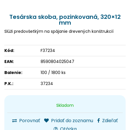
Tesárska skoba, pozinkovaná, 320×12
mm
Slúži predovšetkým na spájanie drevených konštrukcií
Kód:
F37234
EAN:
8590804025047
Balenie:
100 / 1800 ks
P.K.:
37234
Skladom
Porovnať
Pridať do zoznamu
Zdieľať
Otázka