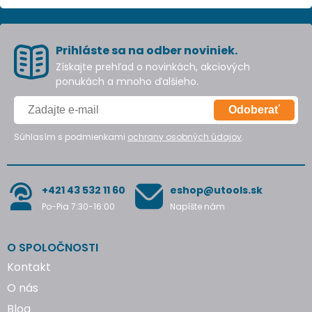
Prihláste sa na odber noviniek.
Získajte prehľad o novinkách, akciových
ponukách a mnoho ďalšieho.
Odoberať
Súhlasím s podmienkami
ochrany osobných údajov
.
+421 43 532 11 60
eshop@utools.sk
Po-Pia 7:30-16:00
Napíšte nám
O SPOLOČNOSTI
Kontakt
O nás
Blog