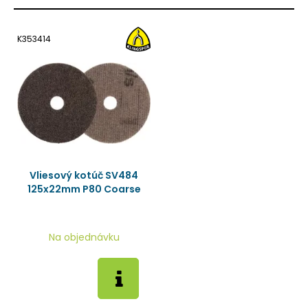
K353414
Vliesový kotúč SV484
125x22mm P80 Coarse
Na objednávku