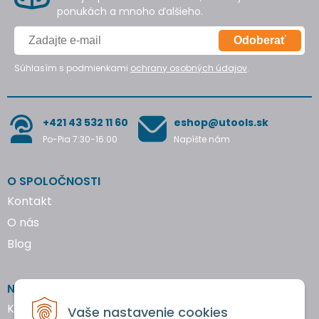
ponukách a mnoho ďalšieho.
Odoberať
Súhlasím s podmienkami
ochrany osobných údajov
.
+421 43 532 11 60
eshop@utools.sk
Po-Pia 7:30-16:00
Napíšte nám
O SPOLOČNOSTI
Kontakt
O nás
Blog
NAKUPOVANIE
Katalógy náradia
Vaše nastavenie cookies