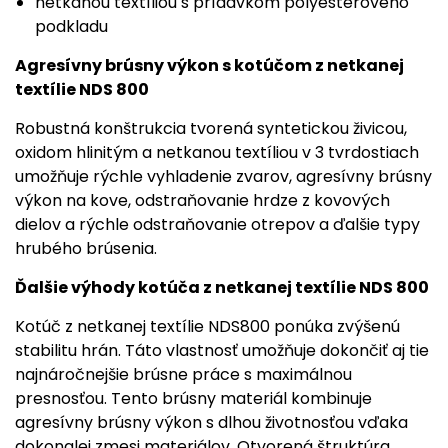
netkanou textíliou s prídavkom polyesterového
podkladu
Agresívny brúsny výkon s kotúčom z netkanej
textílie NDS 800
Robustná konštrukcia tvorená syntetickou živicou,
oxidom hlinitým a netkanou textíliou v 3 tvrdostiach
umožňuje rýchle vyhladenie zvarov, agresívny brúsny
výkon na kove, odstraňovanie hrdze z kovových
dielov a rýchle odstraňovanie otrepov a ďalšie typy
hrubého brúsenia.
Ďalšie výhody kotúča z netkanej textílie NDS 800
Kotúč z netkanej textílie NDS800 ponúka zvýšenú
stabilitu hrán. Táto vlastnosť umožňuje dokončiť aj tie
najnáročnejšie brúsne práce s maximálnou
presnosťou. Tento brúsny materiál kombinuje
agresívny brúsny výkon s dlhou životnosťou vďaka
dokonalej zmesi materiálov. Otvorená štruktúra