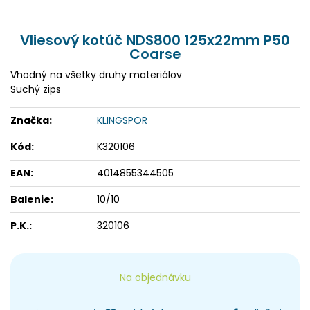
Vliesový kotúč NDS800 125x22mm P50
Coarse
Vhodný na všetky druhy materiálov
Suchý zips
Značka:
KLINGSPOR
Kód:
K320106
EAN:
4014855344505
Balenie:
10/10
P.K.:
320106
Na objednávku