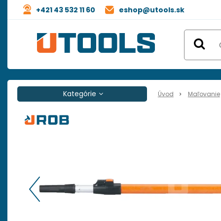
+421 43 532 11 60
eshop@utools.sk
Kategórie
Úvod
Maľovanie