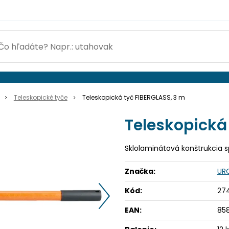
Teleskopické tyče
Teleskopická tyč FIBERGLASS, 3 m
Teleskopická
Sklolaminátová konštrukcia 
Značka:
UR
Kód:
274
EAN:
85