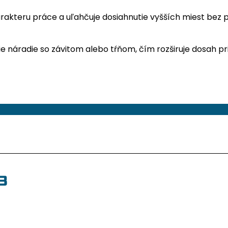
akteru práce a uľahčuje dosiahnutie vyšších miest bez po
e náradie so závitom alebo tŕňom, čím rozširuje dosah pr