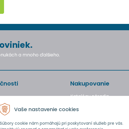
oviniek.
ponukách a mnoho ďalšieho.
čnosti
Nakupovanie
Katalógy náradia
Obchodné podmienky
Vaše nastavenie cookies
Reklamácie a vrátenie to
Ochrana osobných údajo
Súbory cookie nám pomáhajú pri poskytovaní služieb pre vás.