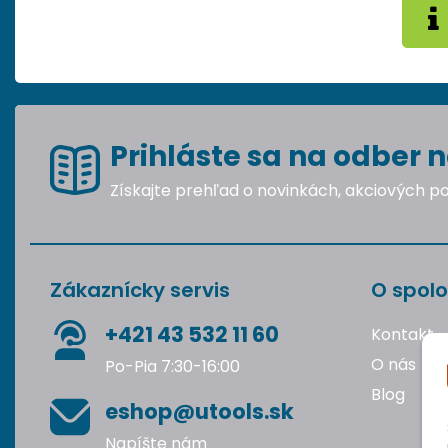
Prihláste sa na odber n
Získajte prehľad o novinkách, akciových 
Zákaznícky servis
O spolo
+421 43 532 11 60
Kontakt
O nás
Po-Pia 7:30-16:00
Blog
eshop@utools.sk
Napíšte nám