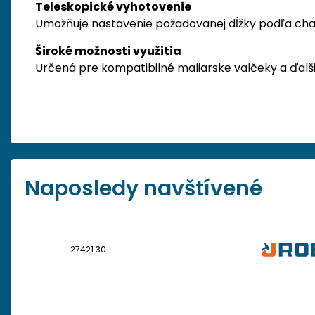
Teleskopické vyhotovenie
Umožňuje nastavenie požadovanej dĺžky podľa char
Široké možnosti využitia
Určená pre kompatibilné maliarske valčeky a ďalši
Naposledy navštívené
27421.30