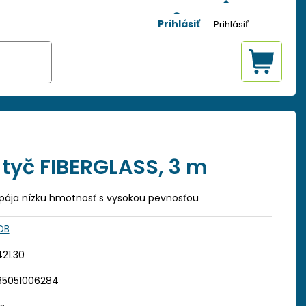
Prihlásiť
 tyč FIBERGLASS, 3 m
spája nízku hmotnosť s vysokou pevnosťou
OB
21.30
85051006284