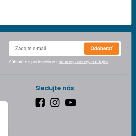
Odoberať
Súhlasím s podmienkami
ochrany osobných údajov
.
Sledujte nás
varu
v