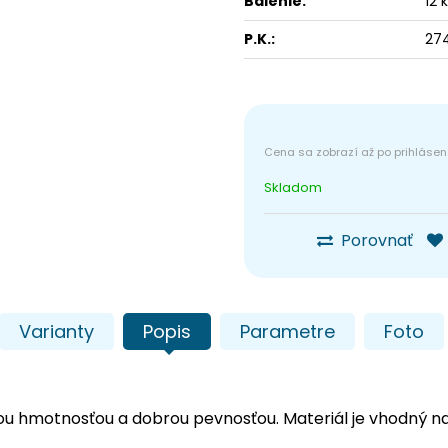
Balenie:
12 
P.K.:
274
Skladom
Porovnať
Varianty
Popis
Parametre
Foto
kou hmotnosťou a dobrou pevnosťou. Materiál je vhodný n