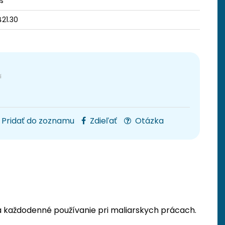
ks
21.30
Pridať do zoznamu
Zdieľať
Otázka
a každodenné používanie pri maliarskych prácach.