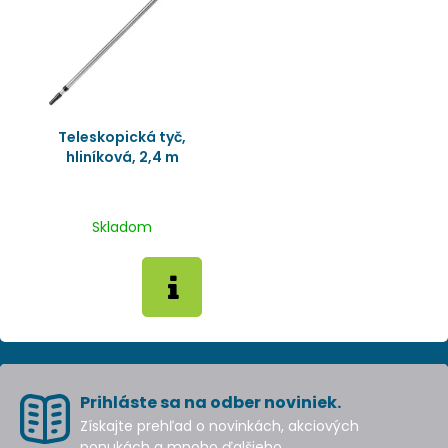
Teleskopická tyč,
hliníková, 2,4 m
Skladom
Prihláste sa na odber noviniek.
Získajte prehľad o novinkách, akciových
ponukách a mnoho ďalšieho.