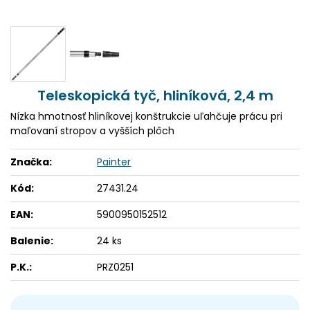
Teleskopická tyč, hliníková, 2,4 m
Nízka hmotnosť hliníkovej konštrukcie uľahčuje prácu pri
maľovaní stropov a vyšších plôch
Značka:
Painter
Kód:
27431.24
EAN:
5900950152512
Balenie:
24 ks
P.K.:
PRZ0251