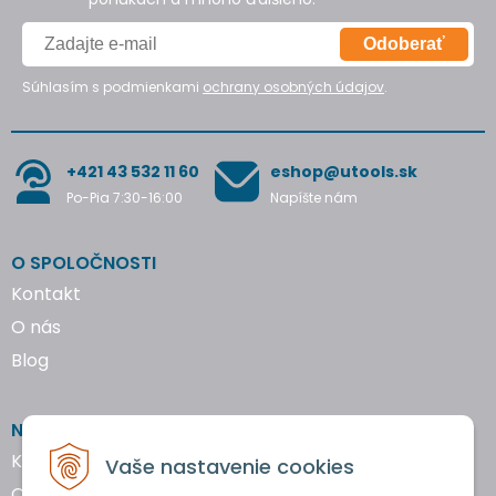
Odoberať
Súhlasím s podmienkami
ochrany osobných údajov
.
+421 43 532 11 60
eshop@utools.sk
Po-Pia 7:30-16:00
Napíšte nám
O SPOLOČNOSTI
Kontakt
O nás
Blog
NAKUPOVANIE
Katalógy náradia
Vaše nastavenie cookies
Obchodné podmienky