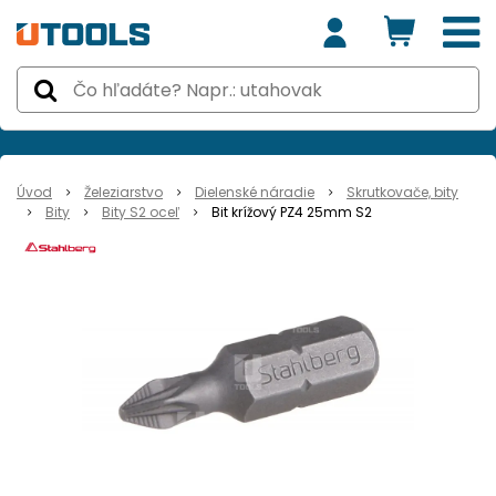
Úvod
Železiarstvo
Dielenské náradie
Skrutkovače, bity
Bity
Bity S2 oceľ
Bit krížový PZ4 25mm S2