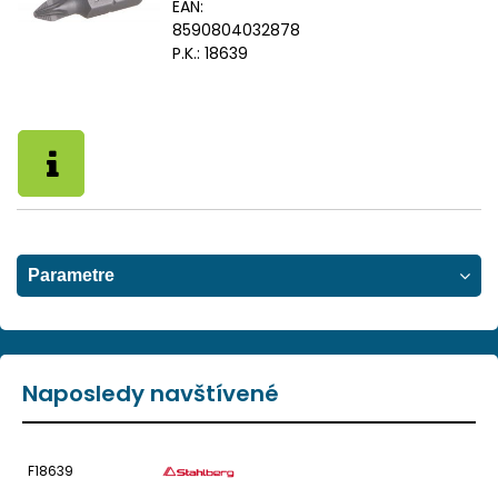
EAN:
8590804032878
P.K.:
18639
Parametre
Naposledy navštívené
F18639