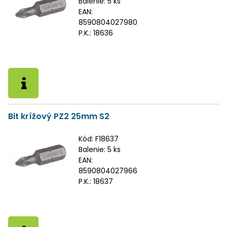
Balenie:
5 ks
EAN:
8590804027980
P.K.:
18636
Bit krížový PZ2 25mm S2
Kód:
F18637
Balenie:
5 ks
EAN:
8590804027966
P.K.:
18637