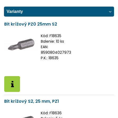
Varianty
Bit krížový PZ0 25mm S2
Kód:
F18635
Balenie:
10 ks
EAN:
8590804027973
P.K.:
18635
Bit krížový S2, 25 mm, PZ1
Kód:
F18636