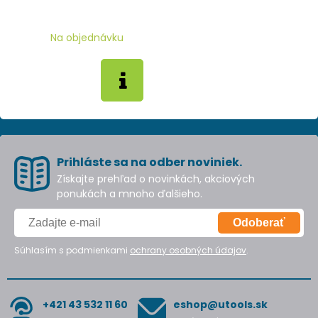
Na objednávku
Prihláste sa na odber noviniek.
Získajte prehľad o novinkách, akciových
ponukách a mnoho ďalšieho.
Odoberať
Súhlasím s podmienkami
ochrany osobných údajov
.
+421 43 532 11 60
eshop@utools.sk