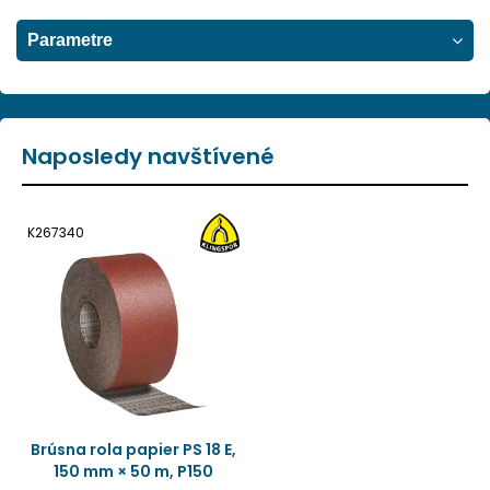
Parametre
Naposledy navštívené
K267340
Brúsna rola papier PS 18 E,
150 mm × 50 m, P150