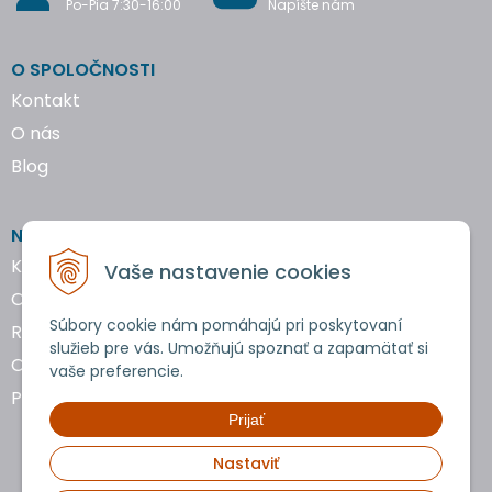
Po-Pia 7:30-16:00
Napíšte nám
O SPOLOČNOSTI
Kontakt
O nás
Blog
NAKUPOVANIE
Katalógy náradia
Vaše nastavenie cookies
Obchodné podmienky
Súbory cookie nám pomáhajú pri poskytovaní
Reklamácie a vrátenie tovaru
služieb pre vás. Umožňujú spoznať a zapamätať si
Ochrana osobných údajov
vaše preferencie.
Používanie cookies
Prijať
Nastaviť