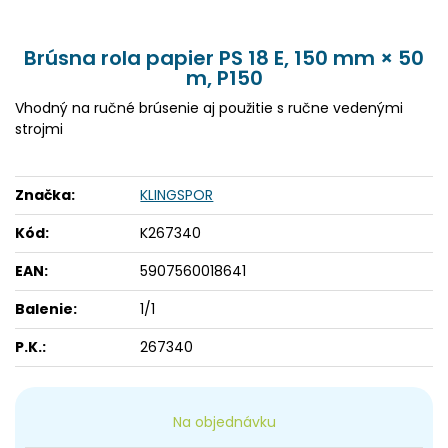
Brúsna rola papier PS 18 E, 150 mm × 50
m, P150
Vhodný na ručné brúsenie aj použitie s ručne vedenými
strojmi
Značka:
KLINGSPOR
Kód:
K267340
EAN:
5907560018641
Balenie:
1/1
P.K.:
267340
Na objednávku