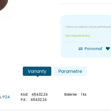
Na objednávku
Porovnať
Varianty
Parametre
Kód:
46432.24
Balenie:
1 ks
, P24
P.K.:
46432.24