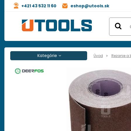
+421 43 532 11 60
eshop@utools.sk
Kategórie
Úvod
Rezanie a 