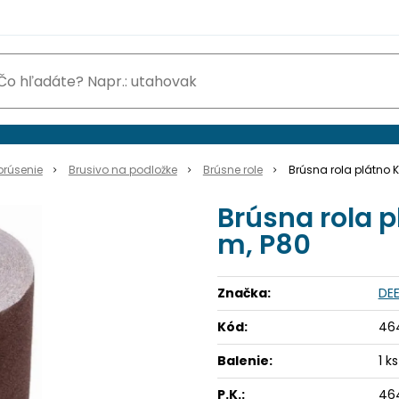
brúsenie
Brusivo na podložke
Brúsne role
Brúsna rola plátno 
Brúsna rola 
m, P80
Značka:
DE
Kód:
46
Balenie:
1 ks
P.K.:
46