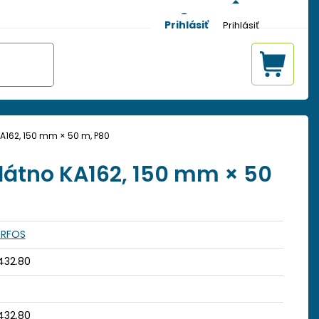
Prihlásiť
KA162, 150 mm × 50 m, P80
plátno KA162, 150 mm × 50
ERFOS
432.80
432.80