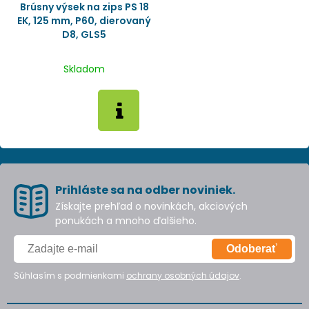
Brúsny výsek na zips PS 18
EK, 125 mm, P60, dierovaný
D8, GLS5
Skladom
Prihláste sa na odber noviniek.
Získajte prehľad o novinkách, akciových
ponukách a mnoho ďalšieho.
Odoberať
Súhlasím s podmienkami
ochrany osobných údajov
.