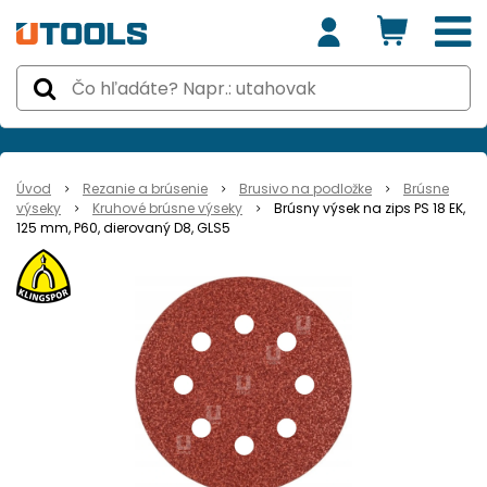
Úvod
Rezanie a brúsenie
Brusivo na podložke
Brúsne
výseky
Kruhové brúsne výseky
Brúsny výsek na zips PS 18 EK,
125 mm, P60, dierovaný D8, GLS5