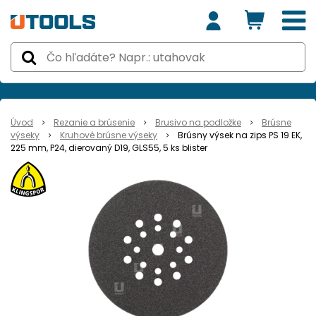
Úvod
Rezanie a brúsenie
Brusivo na podložke
Brúsne
výseky
Kruhové brúsne výseky
Brúsny výsek na zips PS 19 EK,
225 mm, P24, dierovaný D19, GLS55, 5 ks blister