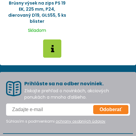
Brúsny výsek na zips PS 19
EK, 225 mm, P24,
dierovaný D19, GLS55, 5 ks
blister
Skladom
Prihláste sa na odber noviniek.
Získajte prehľad o novinkách, akciových
ponukách a mnoho ďalšieho.
Odoberať
Súhlasím s podmienkami
ochrany osobných údajov
.