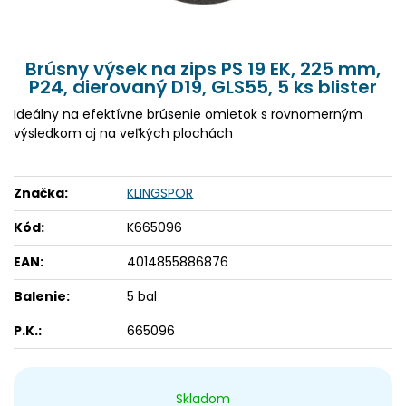
Brúsny výsek na zips PS 19 EK, 225 mm,
P24, dierovaný D19, GLS55, 5 ks blister
Ideálny na efektívne brúsenie omietok s rovnomerným
výsledkom aj na veľkých plochách
Značka:
KLINGSPOR
Kód:
K665096
EAN:
4014855886876
Balenie:
5 bal
P.K.:
665096
Skladom