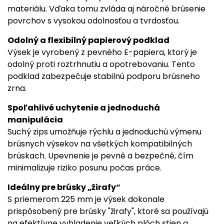
materiálu. Vďaka tomu zvláda aj náročné brúsenie
povrchov s vysokou odolnosťou a tvrdosťou.
Odolný a flexibilný papierový podklad
Výsek je vyrobený z pevného E-papiera, ktorý je
odolný proti roztrhnutiu a opotrebovaniu. Tento
podklad zabezpečuje stabilnú podporu brúsneho
zrna.
Spoľahlivé uchytenie a jednoduchá
manipulácia
Suchý zips umožňuje rýchlu a jednoduchú výmenu
brúsnych výsekov na všetkých kompatibilných
brúskach. Upevnenie je pevné a bezpečné, čím
minimalizuje riziko posunu počas práce.
Ideálny pre brúsky „žirafy“
S priemerom 225 mm je výsek dokonale
prispôsobený pre brúsky "žirafy", ktoré sa používajú
na efektívne vyhladenie veľkých plôch stien a