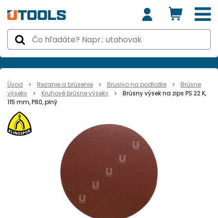
Úvod
Rezanie a brúsenie
Brusivo na podložke
Brúsne
výseky
Kruhové brúsne výseky
Brúsny výsek na zips PS 22 K,
115 mm, P80, plný