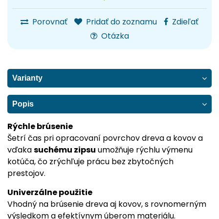
Porovnať
Pridať do zoznamu
Zdieľať
Otázka
Varianty
Popis
Rýchle brúsenie
Šetrí čas pri opracovaní povrchov dreva a kovov a
vďaka
suchému zipsu
umožňuje rýchlu výmenu
kotúča, čo zrýchľuje prácu bez zbytočných
prestojov.
Univerzálne použitie
Vhodný na brúsenie dreva aj kovov, s rovnomerným
výsledkom a efektívnym úberom materiálu.