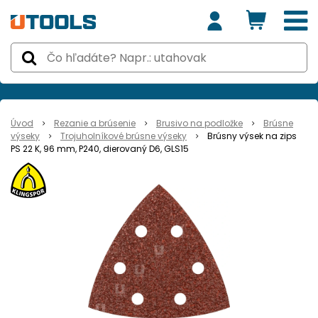
Úvod
Rezanie a brúsenie
Brusivo na podložke
Brúsne
výseky
Trojuholníkové brúsne výseky
Brúsny výsek na zips
PS 22 K, 96 mm, P240, dierovaný D6, GLS15