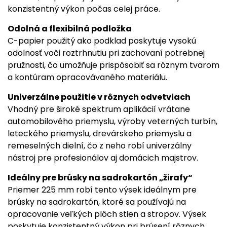
konzistentný výkon počas celej práce.
Odolná a flexibilná podložka
C-papier použitý ako podklad poskytuje vysokú
odolnosť voči roztrhnutiu pri zachovaní potrebnej
pružnosti, čo umožňuje prispôsobiť sa rôznym tvarom
a kontúram opracovávaného materiálu.
Univerzálne použitie v rôznych odvetviach
Vhodný pre široké spektrum aplikácií vrátane
automobilového priemyslu, výroby veterných turbín,
leteckého priemyslu, drevárskeho priemyslu a
remeselných dielní, čo z neho robí univerzálny
nástroj pre profesionálov aj domácich majstrov.
Ideálny pre brúsky na sadrokartón „žirafy“
Priemer 225 mm robí tento výsek ideálnym pre
brúsky na sadrokartón, ktoré sa používajú na
opracovanie veľkých plôch stien a stropov. Výsek
poskytuje konzistentný výkon pri brúsení rôznych