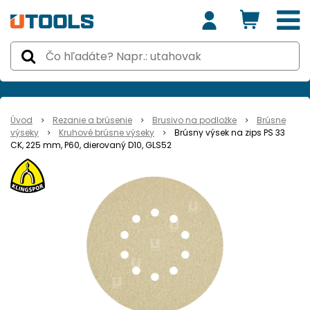
Úvod
Rezanie a brúsenie
Brusivo na podložke
Brúsne
výseky
Kruhové brúsne výseky
Brúsny výsek na zips PS 33
CK, 225 mm, P60, dierovaný D10, GLS52