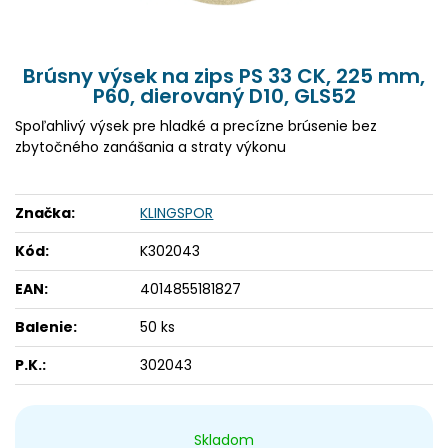
Brúsny výsek na zips PS 33 CK, 225 mm,
P60, dierovaný D10, GLS52
Spoľahlivý výsek pre hladké a precízne brúsenie bez
zbytočného zanášania a straty výkonu
Značka:
KLINGSPOR
Kód:
K302043
EAN:
4014855181827
Balenie:
50 ks
P.K.:
302043
Skladom