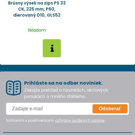
Brúsny výsek na zips PS 33
CK, 225 mm, P60,
dierovaný D10, GLS52
Skladom
Prihláste sa na odber noviniek.
Získajte prehľad o novinkách, akciových
ponukách a mnoho ďalšieho.
Odoberať
Súhlasím s podmienkami
ochrany osobných údajov
.