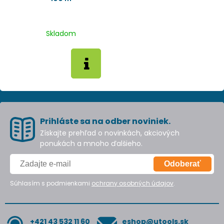
Skladom
Prihláste sa na odber noviniek.
Získajte prehľad o novinkách, akciových
ponukách a mnoho ďalšieho.
Odoberať
Súhlasím s podmienkami
ochrany osobných údajov
.
+421 43 532 11 60
eshop@utools.sk