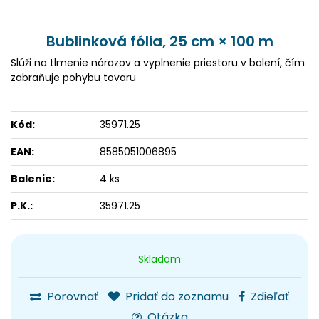
Bublinková fólia, 25 cm × 100 m
Slúži na tlmenie nárazov a vyplnenie priestoru v balení, čím
zabraňuje pohybu tovaru
Kód:
35971.25
EAN:
8585051006895
Balenie:
4 ks
P.K.:
35971.25
Skladom
Porovnať
Pridať do zoznamu
Zdieľať
Otázka