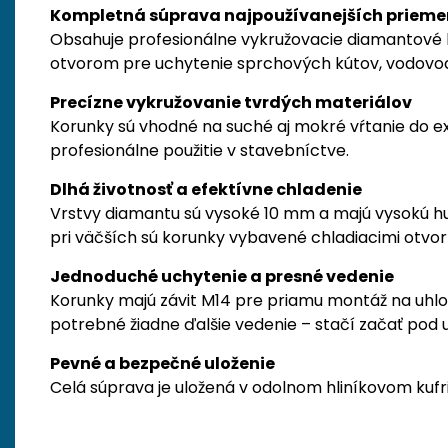
Kompletná súprava najpoužívanejších prieme
Obsahuje profesionálne vykružovacie diamantové ko
otvorom pre uchytenie sprchových kútov, vodovod
Precízne vykružovanie tvrdých materiálov
Korunky sú vhodné na suché aj mokré vŕtanie do ex
profesionálne použitie v stavebníctve.
Dlhá životnosť a efektívne chladenie
Vrstvy diamantu sú vysoké 10 mm a majú vysokú h
pri väčších sú korunky vybavené chladiacimi otvor
Jednoduché uchytenie a presné vedenie
Korunky majú závit M14 pre priamu montáž na uhlo
potrebné žiadne ďalšie vedenie – stačí začať pod 
Pevné a bezpečné uloženie
Celá súprava je uložená v odolnom hliníkovom kufr