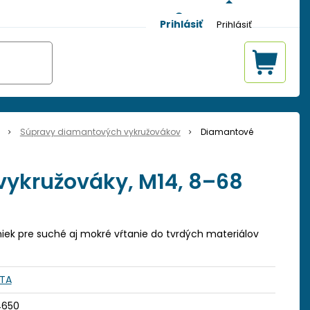
Prihlásiť
Súpravy diamantových vykružovákov
Diamantové
ykružováky, M14, 8–68
ek pre suché aj mokré vŕtanie do tvrdých materiálov
STA
4650