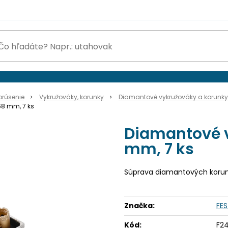
brúsenie
Vykružováky, korunky
Diamantové vykružováky a korunky
68 mm, 7 ks
Diamantové v
mm, 7 ks
Súprava diamantových koruni
Značka:
FE
Kód:
F2