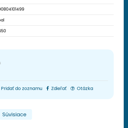
90804101499
bal
650
Pridať do zoznamu
Zdieľať
Otázka
Súvisiace