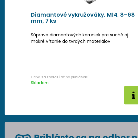
Diamantové vykružováky, M14, 8–68
mm, 7 ks
Súprava diamantových koruniek pre suché aj
mokré vŕtanie do tvrdých materiálov
Skladom
Prihláste sa na odber n