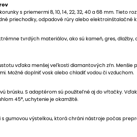
rov
runky s priemermi 8, 10, 14, 22, 32, 40 a 68 mm. Tieto 
né priechodky, odpadové rúry alebo elektroinštalačné k
trémne tvrdých materiálov, ako sú kameň, gres, dlažby, 
ustotu vďaka menšej veľkosti diamantových zŕn. Menšie 
mi. Možné doplniť vosk alebo chladiť vodou či vzduchom.
vú brúsku. S adaptérom sú použiteľné aj do vŕtačky. Vďa
uhlom 45°, uchytenie je okamžité.
i s gumovou výstelkou, ktorá chráni nástroje počas prep