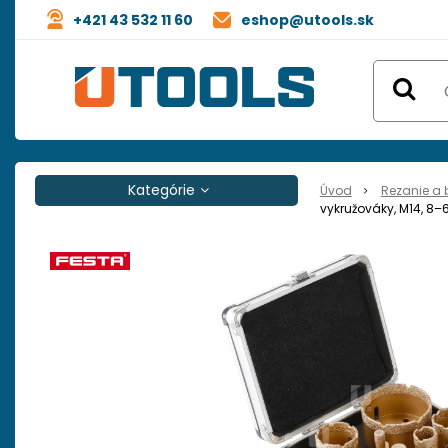
+421 43 532 11 60
eshop@utools.sk
Kategórie
Úvod
Rezanie a 
vykružováky, M14, 8–