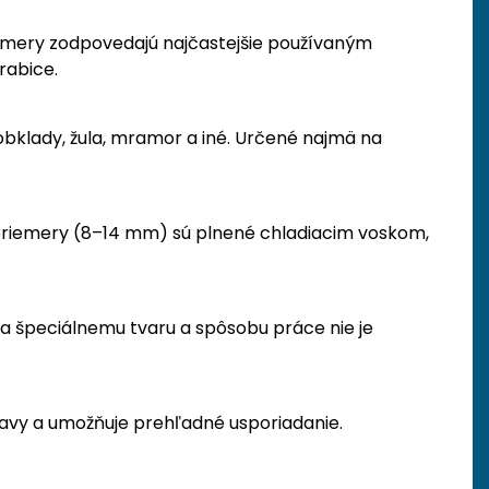
rozmery zodpovedajú najčastejšie používaným
rabice.
obklady, žula, mramor a iné. Určené najmä na
priemery (8–14 mm) sú plnené chladiacim voskom,
ka špeciálnemu tvaru a spôsobu práce nie je
ravy a umožňuje prehľadné usporiadanie.