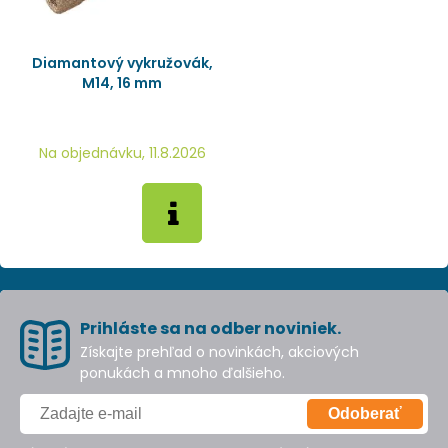
Diamantový vykružovák,
M14, 16 mm
Na objednávku, 11.8.2026
Prihláste sa na odber noviniek.
Získajte prehľad o novinkách, akciových
ponukách a mnoho ďalšieho.
Odoberať