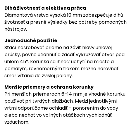
Dlhá životnosť a efektívna práca
Diamantová vrstva vysoká 10 mm zabezpečuje dlhú
životnosť a presné výsledky bez potreby pomocných
nástrojov.
Jednoduché použitie
Stačí našrobovať priamo na závit hlavy uhlovej
brúsky, pevne utiahnuť a začať vykružovať otvor pod
uhlom 45°. Korunka sa ihneď uchytí na mieste a
pomalým, rovnomerným tlakom možno narovnať
smer vŕtania do zvislej polohy.
Menšie priemery a ochrana korunky
Pri menších priemeroch 6–14 mm je vhodné korunku
používať pri tvrdých dlažbách. Medzi jednotlivými
vrtmi odporúčame ochladiť – ponorením do vody
alebo nechať vo voľných otáčkach vychladnúť
vzduchom.