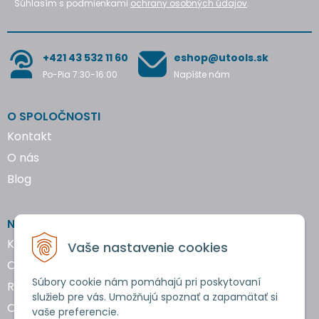
Súhlasím s podmienkami
ochrany osobných údajov
.
+421 43 532 11 60
eshop@utools.sk
Po-Pia 7:30-16:00
Napíšte nám
O SPOLOČNOSTI
Kontakt
O nás
Blog
NAKUPOVANIE
Katalógy náradia
Vaše nastavenie cookies
Obchodné podmienky
Súbory cookie nám pomáhajú pri poskytovaní
Reklamácie a vrátenie tovaru
služieb pre vás. Umožňujú spoznať a zapamätať si
Ochrana osobných údajov
vaše preferencie.