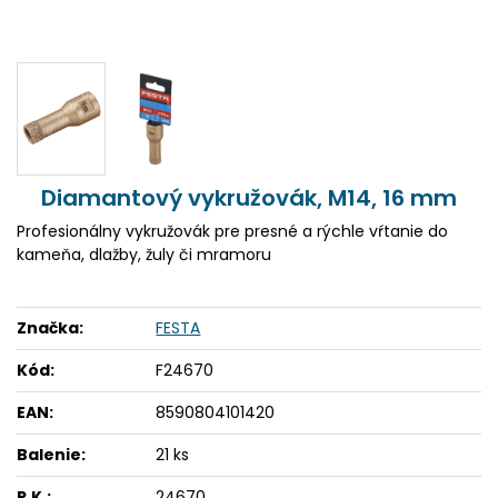
Diamantový vykružovák, M14, 16 mm
Profesionálny vykružovák pre presné a rýchle vŕtanie do
kameňa, dlažby, žuly či mramoru
Značka:
FESTA
Kód:
F24670
EAN:
8590804101420
Balenie:
21 ks
P.K.:
24670