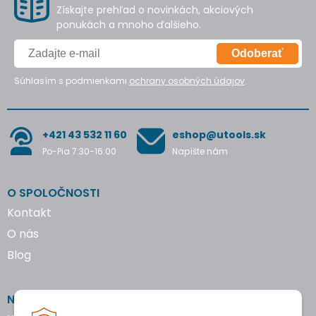
Získajte prehľad o novinkách, akciových
ponukách a mnoho ďalšieho.
Odoberať
Súhlasím s podmienkami
ochrany osobných údajov
.
+421 43 532 11 60
eshop@utools.sk
Po-Pia 7:30-16:00
Napíšte nám
O SPOLOČNOSTI
Kontakt
O nás
Blog
NAKUPOVANIE