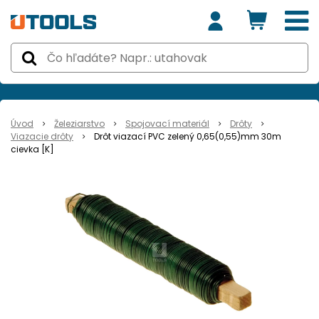
Úvod
Železiarstvo
Spojovací materiál
Drôty
Viazacie drôty
Drôt viazací PVC zelený 0,65(0,55)mm 30m
cievka [K]