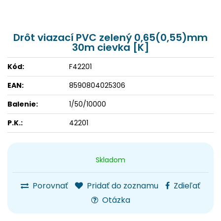
Drôt viazací PVC zelený 0,65(0,55)mm
30m cievka [K]
Kód:
F42201
EAN:
8590804025306
Balenie:
1/50/10000
P.K.:
42201
Skladom
Porovnať
Pridať do zoznamu
Zdieľať
Otázka