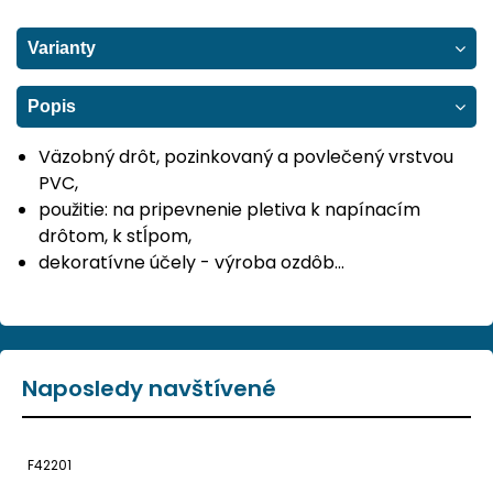
Varianty
Popis
Väzobný drôt, pozinkovaný a povlečený vrstvou
PVC,
použitie: na pripevnenie pletiva k napínacím
drôtom, k stĺpom,
dekoratívne účely - výroba ozdôb…
Naposledy navštívené
F42201