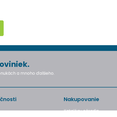
oviniek.
ponukách a mnoho ďalšieho.
čnosti
Nakupovanie
Katalógy náradia