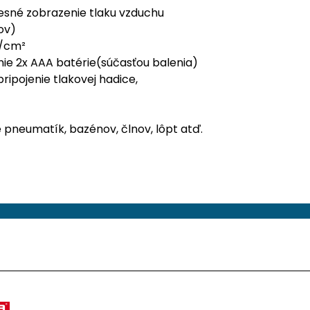
esné zobrazenie tlaku vzduchu
ov)
f/cm²
nie 2x AAA batérie(súčasťou balenia)
ripojenie tlakovej hadice,
e pneumatík, bazénov, člnov, lôpt atď.