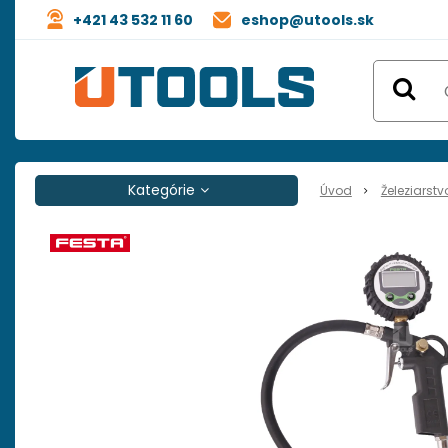
+421 43 532 11 60
eshop@utools.sk
Kategórie
Úvod
Železiarstv