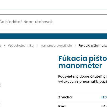
o
Vzduchotechnika
Kompresorové pištole
Fúkacia pištoľ na 
Fúkacia pišto
manometer
Podsvietený dobre čitateľný L
vyfukovanie pneumatík, bazén
Značka:
FE
Kód:
F48