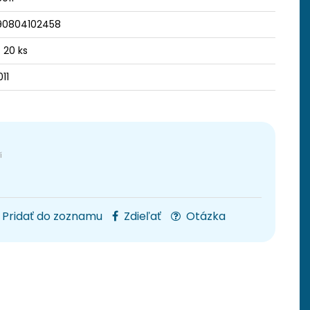
90804102458
/ 20 ks
11
Pridať do zoznamu
Zdieľať
Otázka