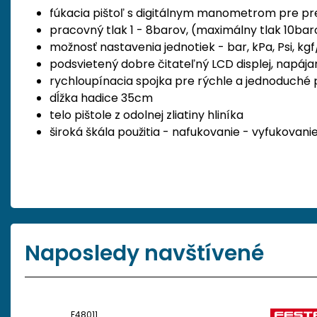
fúkacia pištoľ s digitálnym manometrom pre pr
pracovný tlak 1 - 8barov, (maximálny tlak 10bar
možnosť nastavenia jednotiek - bar, kPa, Psi, kg
podsvietený dobre čitateľný LCD displej, napája
rychloupínacia spojka pre rýchle a jednoduché p
dĺžka hadice 35cm
telo pištole z odolnej zliatiny hliníka
široká škála použitia - nafukovanie - vyfukovani
Naposledy navštívené
F48011