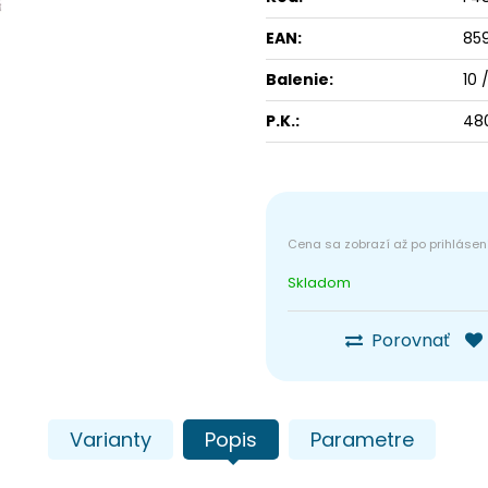
EAN:
85
Balenie:
10 
P.K.:
480
Skladom
Porovnať
Varianty
Popis
Parametre