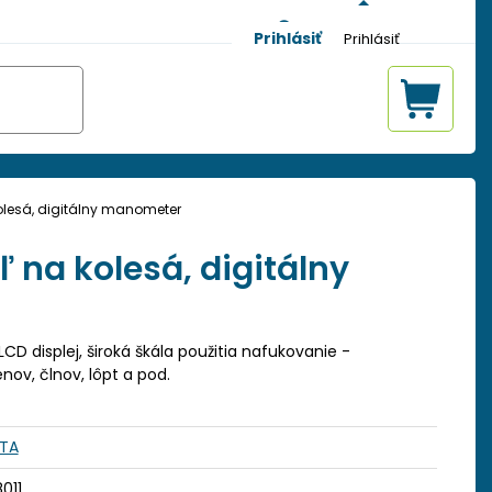
Prihlásiť
kolesá, digitálny manometer
ľ na kolesá, digitálny
CD displej, široká škála použitia nafukovanie -
ov, člnov, lôpt a pod.
STA
011