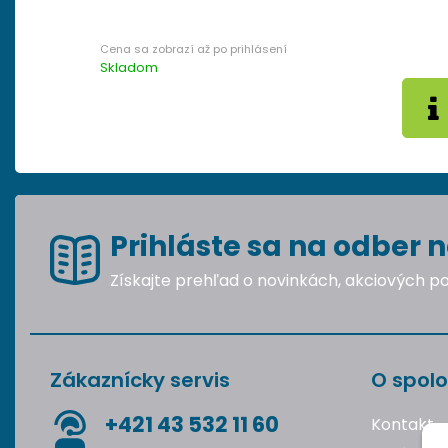
Skladom
Prihláste sa na odber n
Získajte prehľad o novinkách, akciových 
Zákaznícky servis
O spolo
+421 43 532 11 60
Kontakt