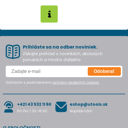
Prihláste sa na odber noviniek.
Získajte prehľad o novinkách, akciových
ponukách a mnoho ďalšieho.
Odoberať
Súhlasím s podmienkami
ochrany osobných údajov
.
+421 43 532 11 60
eshop@utools.sk
Po-Pia 7:30-16:00
Napíšte nám
O SPOLOČNOSTI