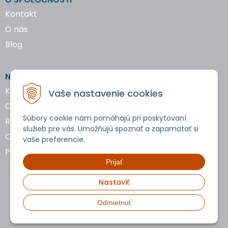
Kontakt
O nás
Blog
NAKUPOVANIE
Katalógy náradia
Vaše nastavenie cookies
Obchodné podmienky
Súbory cookie nám pomáhajú pri poskytovaní
Reklamácie a vrátenie tovaru
služieb pre vás. Umožňujú spoznať a zapamätať si
Ochrana osobných údajov
vaše preferencie.
Používanie cookies
Prijať
Nastaviť
Odmietnuť
Copyright © 2026 uTools • Všetky práva vyhradené