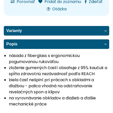
Porovnať
Pridať do zoznamu
Zdieľať
Otázka
Varianty
Popis
násada z fiberglass s ergonomickou
pogumovanou rukoväťou
zloženie gumených častí obsahuje z 95% kaučuk a
spĺňa zdravotnú nezávadnosť podľa REACH
biela časť nešpiní pri prácach s obkladmi a
dlažbou - palica vhodná na odstraňovanie
nivelačných spon a klipov
na vyrovnávanie obkladov a dlažieb a ďalšie
mechanické práce