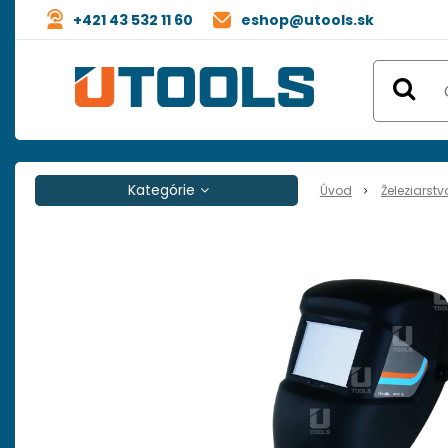
+421 43 532 11 60
eshop@utools.sk
Kategórie
Úvod
Železiarstv