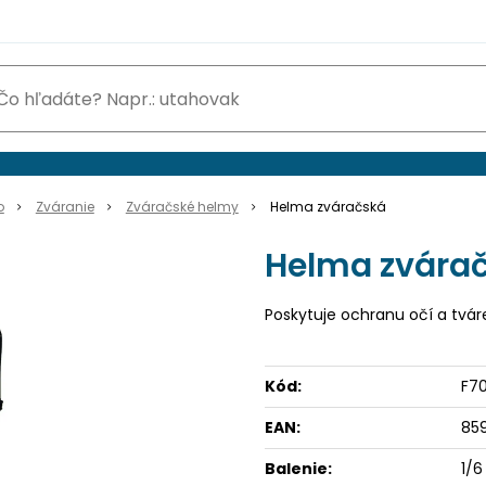
o
Zváranie
Zváračské helmy
Helma zváračská
Helma zvára
Poskytuje ochranu očí a tvár
Kód:
F7
EAN:
85
Balenie:
1/6