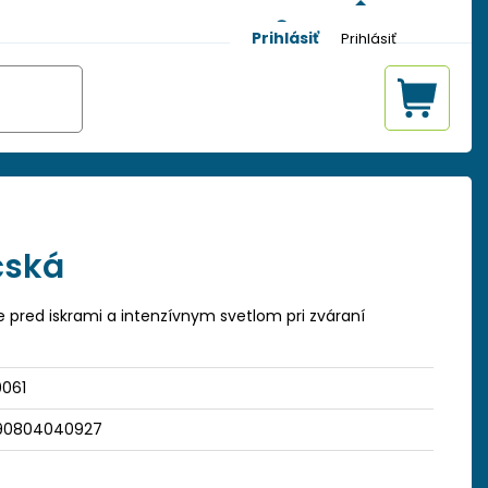
Prihlásiť
čská
e pred iskrami a intenzívnym svetlom pri zváraní
0061
90804040927