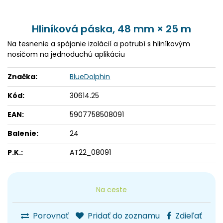
Hliníková páska, 48 mm × 25 m
Na tesnenie a spájanie izolácií a potrubí s hliníkovým
nosičom na jednoduchú aplikáciu
Značka:
BlueDolphin
Kód:
30614.25
EAN:
5907758508091
Balenie:
24
P.K.:
AT22_08091
Na ceste
Porovnať
Pridať do zoznamu
Zdieľať