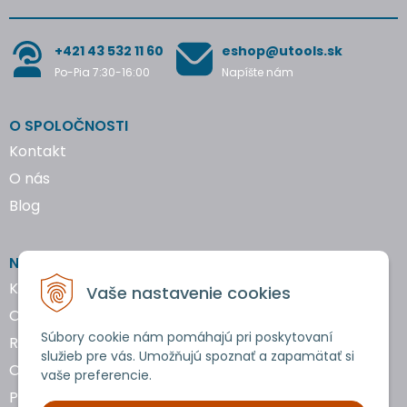
+421 43 532 11 60
eshop@utools.sk
Po-Pia 7:30-16:00
Napíšte nám
O SPOLOČNOSTI
Kontakt
O nás
Blog
NAKUPOVANIE
Katalógy náradia
Vaše nastavenie cookies
Obchodné podmienky
Súbory cookie nám pomáhajú pri poskytovaní
Reklamácie a vrátenie tovaru
služieb pre vás. Umožňujú spoznať a zapamätať si
Ochrana osobných údajov
vaše preferencie.
Používanie cookies