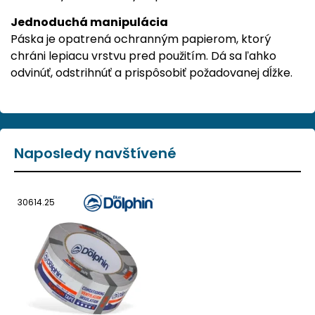
Jednoduchá manipulácia
Páska je opatrená ochranným papierom, ktorý
chráni lepiacu vrstvu pred použitím. Dá sa ľahko
odvinúť, odstrihnúť a prispôsobiť požadovanej dĺžke.
Naposledy navštívené
30614.25