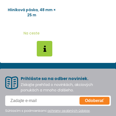
Hliníková páska, 48 mm ×
25 m
Na ceste
Prihláste sa na odber noviniek.
Získajte prehľad o novinkách, akciových
ponukách a mnoho ďalšieho.
Odoberať
Súhlasím s podmienkami
ochrany osobných údajov
.