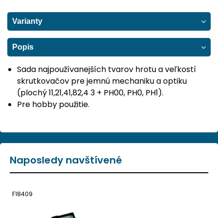
Varianty
Popis
Sada najpoužívanejších tvarov hrotu a veľkostí
skrutkovačov pre jemnú mechaniku a optiku
(plochý 11,21,41,82,4 3 + PH00, PH0, PH1).
Pre hobby použitie.
Naposledy navštívené
F18409