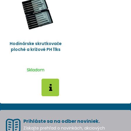
Hodinárske skrutkovače
ploché a krížové PH 11ks
Skladom
Prihláste sa na odber noviniek.
Získajte prehľad o novinkách, akciových