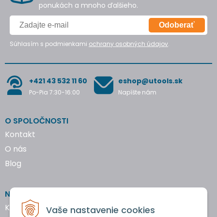
ponukách a mnoho ďalšieho.
Odoberať
Súhlasím s podmienkami
ochrany osobných údajov
.
+421 43 532 11 60
eshop@utools.sk
Po-Pia 7:30-16:00
Napíšte nám
O SPOLOČNOSTI
Kontakt
O nás
Blog
NAKUPOVANIE
Katalógy náradia
Vaše nastavenie cookies