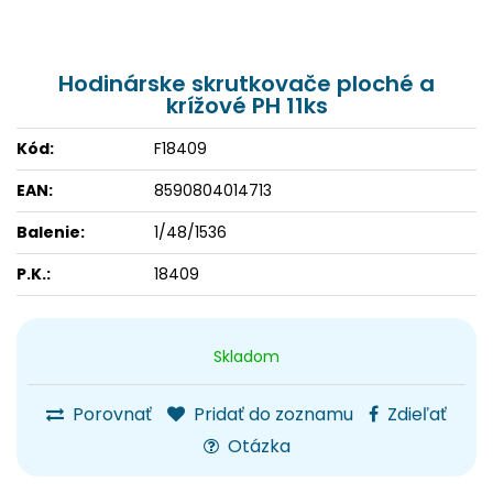
Hodinárske skrutkovače ploché a
krížové PH 11ks
Kód:
F18409
EAN:
8590804014713
Balenie:
1/48/1536
P.K.:
18409
Skladom
Porovnať
Pridať do zoznamu
Zdieľať
Otázka