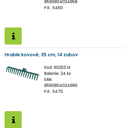
8590804024958
P.K.:
5460
Hrable kovové, 35 cm, 14 zubov
Kód:
60253.14
Balenie:
24 ks
EAN:
8590804024965
P.K.:
5470