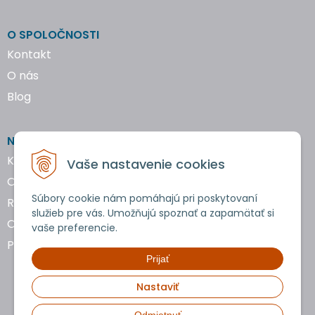
O SPOLOČNOSTI
Kontakt
O nás
Blog
NAKUPOVANIE
Katalógy náradia
Vaše nastavenie cookies
Obchodné podmienky
Súbory cookie nám pomáhajú pri poskytovaní
Reklamácie a vrátenie tovaru
služieb pre vás. Umožňujú spoznať a zapamätať si
Ochrana osobných údajov
vaše preferencie.
Používanie cookies
Prijať
Nastaviť