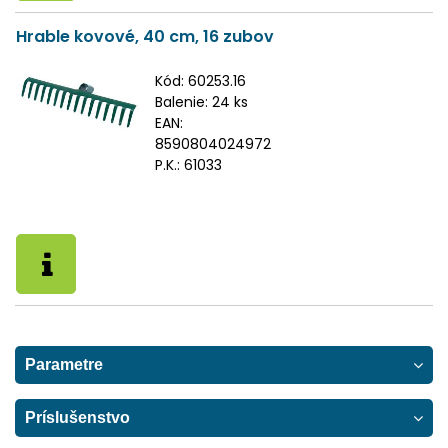
Hrable kovové, 40 cm, 16 zubov
Kód:
60253.16
Balenie:
24 ks
EAN:
8590804024972
P.K.:
61033
Parametre
Príslušenstvo