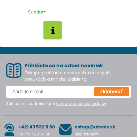
Skladom
Prihláste sa na odber noviniek.
Získajte prehľad o novinkách, akciových
ponukách a mnoho ďalšieho.
Odoberať
Súhlasím s podmienkami
ochrany osobných údajov
.
+421 43 532 11 60
eshop@utools.sk
Po-Pia 7:30-16:00
Napíšte nám