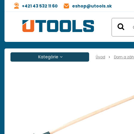
+421 43 532 11 60
eshop@utools.sk
Kategórie
Úvod
Dom a zá