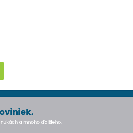
oviniek.
ponukách a mnoho ďalšieho.