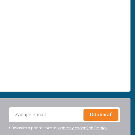
Odoberať
Súhlasím s podmienkami
ochrany osobných údajov
.