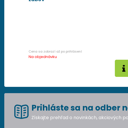
Na objednávku
Prihláste sa na odber n
Získajte prehľad o novinkách, akciových 