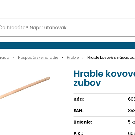
hrada
Hospodárske náradie
Hrable
Hrable kovové s násadou,
Hrable kovov
zubov
Kód:
606
EAN:
85
Balenie:
5 k
P.K.:
606