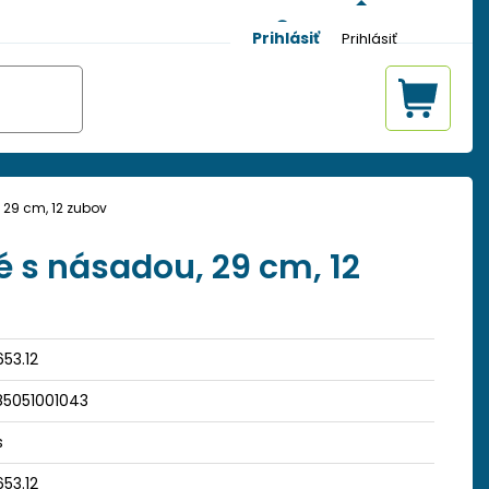
Prihlásiť
 29 cm, 12 zubov
é s násadou, 29 cm, 12
53.12
85051001043
s
53.12