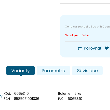
Na objednávku
Porovnať
Varianty
Parametre
Súvisiace
Kód:
60653.10
Balenie:
5 ks
ov
EAN:
8585051001036
P.K.:
60653.10