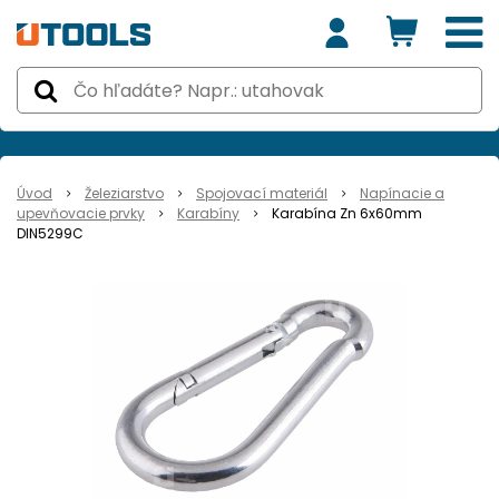
Úvod
Železiarstvo
Spojovací materiál
Napínacie a
upevňovacie prvky
Karabíny
Karabína Zn 6x60mm
DIN5299C