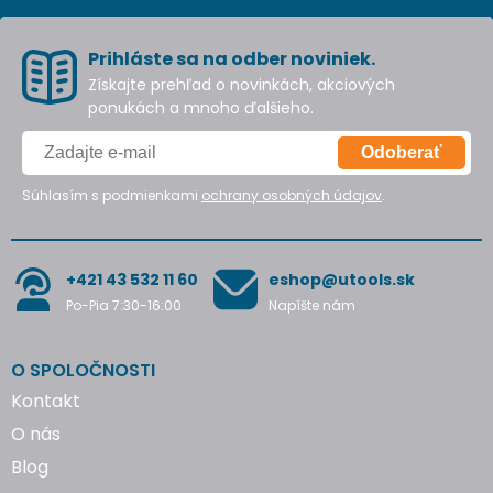
Prihláste sa na odber noviniek.
Získajte prehľad o novinkách, akciových
ponukách a mnoho ďalšieho.
Odoberať
Súhlasím s podmienkami
ochrany osobných údajov
.
+421 43 532 11 60
eshop@utools.sk
Po-Pia 7:30-16:00
Napíšte nám
O SPOLOČNOSTI
Kontakt
O nás
Blog