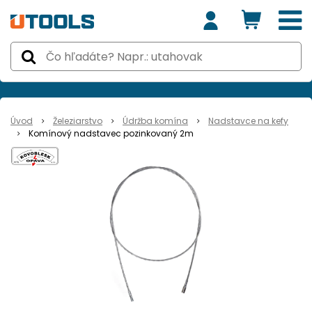
Úvod
Železiarstvo
Údržba komína
Nadstavce na kefy
Komínový nadstavec pozinkovaný 2m