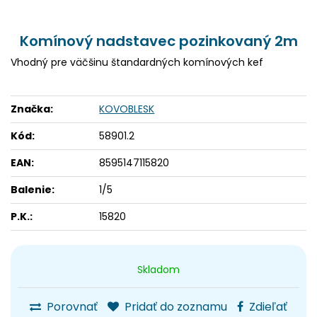
Komínový nadstavec pozinkovaný 2m
Vhodný pre väčšinu štandardných komínových kef
Značka:
KOVOBLESK
Kód:
58901.2
EAN:
8595147115820
Balenie:
1/5
P.K.:
15820
Skladom
Porovnať
Pridať do zoznamu
Zdieľať