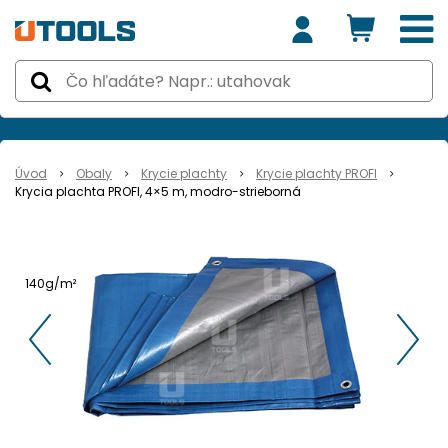
Úvod
Obaly
Krycie plachty
Krycie plachty PROFI
Krycia plachta PROFI, 4×5 m, modro-strieborná
140g/m²