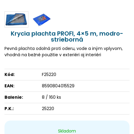
Krycia plachta PROFI, 4×5 m, modro-
strieborná
Pevná plachta odolná proti oderu, vode a iným vplyvom,
vhodná na bežné použitie v exteriéri aj interiéri
Kód:
F25220
EAN:
8590804015529
Balenie:
8 / 160 ks
P.K.:
25220
Skladom