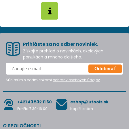
Prihláste sa na odber noviniek.
Získajte prehľad o novinkách, akciových
ponukách a mnoho ďalšieho.
Odoberať
Súhlasím s podmienkami
ochrany osobných údajov
.
+421 43 532 11 60
eshop@utools.sk
Po-Pia 7:30-16:00
Napíšte nám
O SPOLOČNOSTI