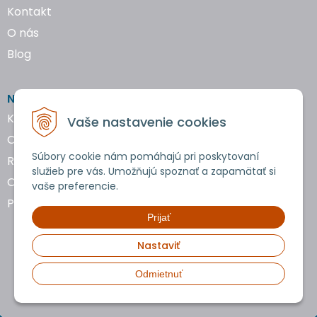
Kontakt
O nás
Blog
NAKUPOVANIE
Katalógy náradia
Vaše nastavenie cookies
Obchodné podmienky
Súbory cookie nám pomáhajú pri poskytovaní
Reklamácie a vrátenie tovaru
služieb pre vás. Umožňujú spoznať a zapamätať si
Ochrana osobných údajov
vaše preferencie.
Používanie cookies
Prijať
Nastaviť
Odmietnuť
Copyright © 2026 uTools • Všetky práva vyhradené