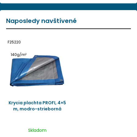
Naposledy navštívené
F25220
140g/m²
Krycia plachta PROFI, 4×5
m, modro-strieborná
Skladom