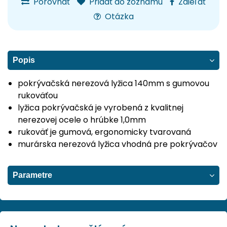
Porovnať
Pridať do zoznamu
Zdieľať
Otázka
Popis
pokrývačská nerezová lyžica 140mm s gumovou
rukoväťou
lyžica pokrývačská je vyrobená z kvalitnej
nerezovej ocele o hrúbke 1,0mm
rukoväť je gumová, ergonomicky tvarovaná
murárska nerezová lyžica vhodná pre pokrývačov
Parametre