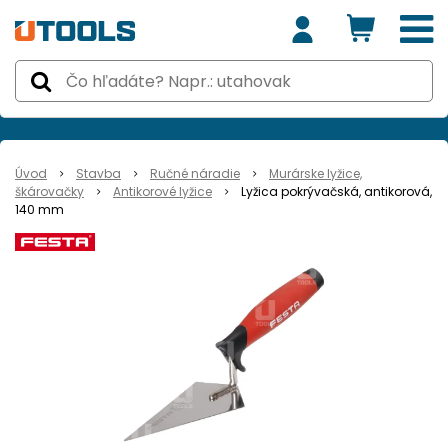
Úvod
Stavba
Ručné náradie
Murárske lyžice,
škárovačky
Antikorové lyžice
Lyžica pokrývačská, antikorová,
140 mm