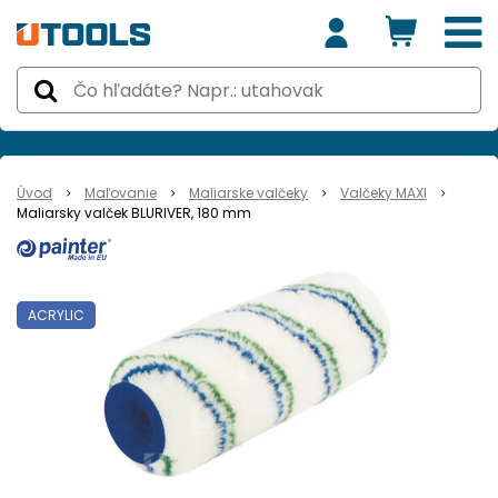
Úvod
Maľovanie
Maliarske valčeky
Valčeky MAXI
Maliarsky valček BLURIVER, 180 mm
ACRYLIC