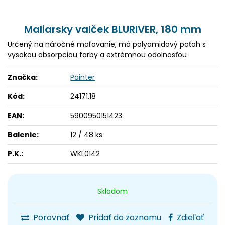
Maliarsky valček BLURIVER, 180 mm
Určený na náročné maľovanie, má polyamidový poťah s
vysokou absorpciou farby a extrémnou odolnosťou
Značka:
Painter
Kód:
24171.18
EAN:
5900950151423
Balenie:
12 / 48 ks
P.K.:
WKL0142
Skladom
Porovnať
Pridať do zoznamu
Zdieľať