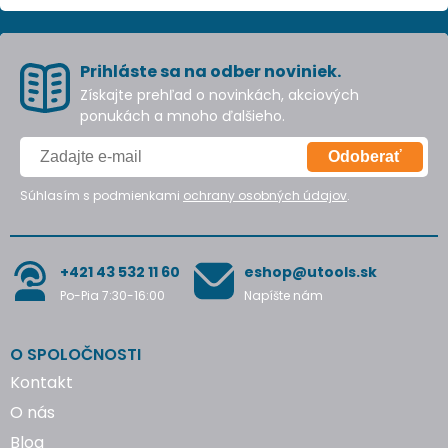
Prihláste sa na odber noviniek.
Získajte prehľad o novinkách, akciových
ponukách a mnoho ďalšieho.
Odoberať
Súhlasím s podmienkami
ochrany osobných údajov
.
+421 43 532 11 60
eshop@utools.sk
Po-Pia 7:30-16:00
Napíšte nám
O SPOLOČNOSTI
Kontakt
O nás
Blog