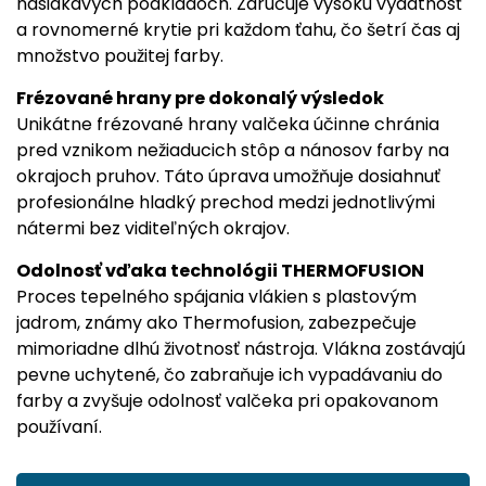
nasiakavých podkladoch. Zaručuje vysokú výdatnosť
a rovnomerné krytie pri každom ťahu, čo šetrí čas aj
množstvo použitej farby.
Frézované hrany pre dokonalý výsledok
Unikátne frézované hrany valčeka účinne chránia
pred vznikom nežiaducich stôp a nánosov farby na
okrajoch pruhov. Táto úprava umožňuje dosiahnuť
profesionálne hladký prechod medzi jednotlivými
nátermi bez viditeľných okrajov.
Odolnosť vďaka technológii THERMOFUSION
Proces tepelného spájania vlákien s plastovým
jadrom, známy ako Thermofusion, zabezpečuje
mimoriadne dlhú životnosť nástroja. Vlákna zostávajú
pevne uchytené, čo zabraňuje ich vypadávaniu do
farby a zvyšuje odolnosť valčeka pri opakovanom
používaní.