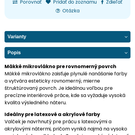
Porovnať
Pridať do zoznamu
Zdieľať
Otázka
Varianty
Popis
Mäkké mikrovlákno pre rovnomerný povrch
Mäkké mikrovlákno zaisťuje plynulé nanášanie farby
a vytvára esteticky rovnomerný, mierne
štruktúrovaný povrch. Je ideálnou voľbou pre
precízne interiérové práce, kde sa vyžaduje vysoká
kvalita výsledného náteru.
Ideálny pre latexové a akrylové farby
Valček je navrhnutý pre prácu s latexovými a
akrylovými nátermi, pričom vyniká najmä na vysoko