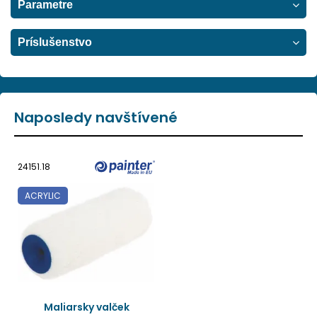
Parametre
Príslušenstvo
Naposledy navštívené
24151.18
ACRYLIC
Maliarsky valček