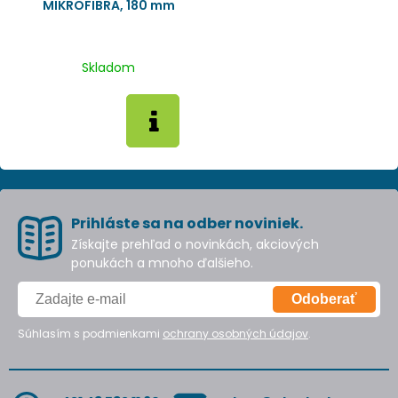
MIKROFIBRA, 180 mm
Skladom
Prihláste sa na odber noviniek.
Získajte prehľad o novinkách, akciových
ponukách a mnoho ďalšieho.
Odoberať
Súhlasím s podmienkami
ochrany osobných údajov
.