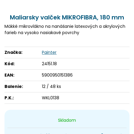
Maliarsky valček MIKROFIBRA, 180 mm
Mäkké mikrovlákno na nanášanie latexových a akrylových
farieb na vysoko nasiakavé povrchy
Značka:
Painter
Kód:
24151.18
EAN:
5900950151386
Balenie:
12 / 48 ks
P.K.:
WKL0138
Skladom