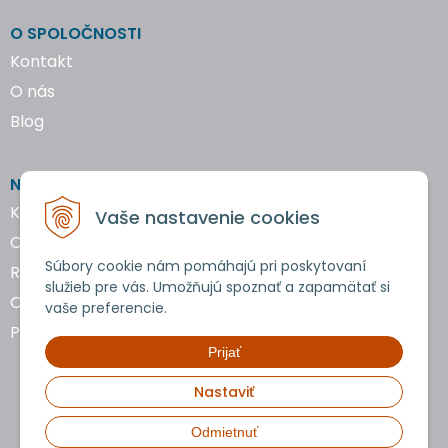
O SPOLOČNOSTI
Kontakt
O nás
Blog
NAKUPOVANIE
Katalógy náradia
Vaše nastavenie cookies
Obchodné podmienky
Súbory cookie nám pomáhajú pri poskytovaní
Reklamácie a vrátenie tovaru
služieb pre vás. Umožňujú spoznať a zapamätať si
Ochrana osobných údajov
vaše preferencie.
Používanie cookies
Prijať
Nastaviť
Odmietnuť