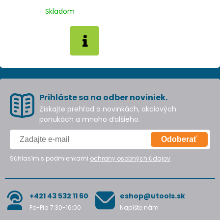
Skladom
Prihláste sa na odber noviniek.
Získajte prehľad o novinkách, akciových
ponukách a mnoho ďalšieho.
Odoberať
Súhlasím s podmienkami
ochrany osobných údajov
.
+421 43 532 11 60
eshop@utools.sk
Po-Pia 7:30-16:00
Napíšte nám