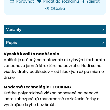
Porovnať
Pridať do zoznamu
Zdieľať
Otázka
Varianty
Popis
Vysoká kvalita nanášania
Valček je určený na maľovanie akrylovými farbami a
zanecháva jemnú štruktúru na povrchu. Hodí sa na
všetky druhy podkladov – od hladkých až po mierne
drsné.
Moderná technológia FLOCKING
Krátke polyamidové vlákna nanesené na penové
jadro zabezpečujú rovnomerné rozloženie farby a
vynikajúce krytie bez šmúh.