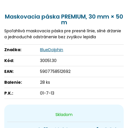
Maskovacia páska PREMIUM, 30 mm × 50
m
Spoľahlivá maskovacia páska pre presné línie, silné držanie
a jednoduché odstránenie bez zvyškov lepidla
Značka:
BlueDolphin
Kód:
30051.30
EAN:
5907758512692
Balenie:
28 ks
P.K.:
01-7-13
Skladom