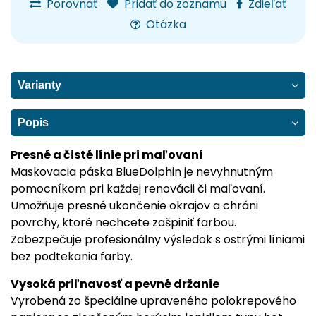
Porovnať
Pridať do zoznamu
Zdieľať
Otázka
Varianty
Popis
Presné a čisté línie pri maľovaní
Maskovacia páska BlueDolphin je nevyhnutným
pomocníkom pri každej renovácii či maľovaní.
Umožňuje presné ukončenie okrajov a chráni
povrchy, ktoré nechcete zašpiniť farbou.
Zabezpečuje profesionálny výsledok s ostrými líniami
bez podtekania farby.
Vysoká priľnavosť a pevné držanie
Vyrobená zo špeciálne upraveného polokrepového