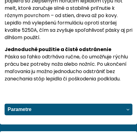
papiera so zlepšeným horúcim lepidlom typu hot
melt, ktoré zaručuje silné a stabilné priľnutie k
rôznym povrchom – od stien, dreva až po kovy.
Lepidlo má vylepšenú formuláciu oproti staršej
kvalite 5250A, čím sa zvyšuje spoľahlivosť pásky aj pri
dlhšom použití.
Jednoduché použitie a čisté odstránenie
Páska sa ľahko odtrháva ručne, čo umožňuje rýchlu
prácu bez potreby noža alebo nožníc. Po ukončení
maľovania ju možno jednoducho odstrániť bez
zanechania stôp lepidla či poškodenia podkladu.
Parametre