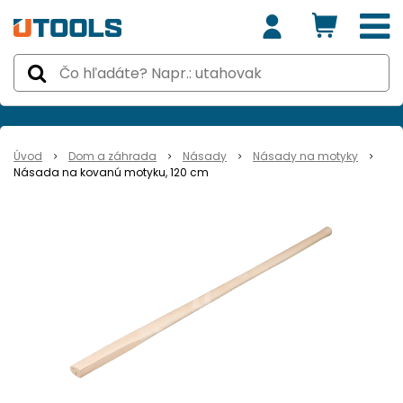
Úvod
Dom a záhrada
Násady
Násady na motyky
Násada na kovanú motyku, 120 cm