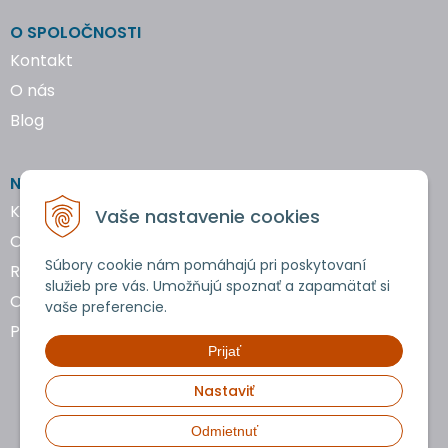
O SPOLOČNOSTI
Kontakt
O nás
Blog
NAKUPOVANIE
Katalógy náradia
Vaše nastavenie cookies
Obchodné podmienky
Súbory cookie nám pomáhajú pri poskytovaní
Reklamácie a vrátenie tovaru
služieb pre vás. Umožňujú spoznať a zapamätať si
Ochrana osobných údajov
vaše preferencie.
Používanie cookies
Prijať
Nastaviť
Odmietnuť