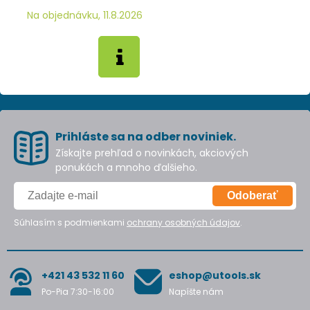
Na objednávku, 11.8.2026
Prihláste sa na odber noviniek.
Získajte prehľad o novinkách, akciových
ponukách a mnoho ďalšieho.
Odoberať
Súhlasím s podmienkami
ochrany osobných údajov
.
+421 43 532 11 60
eshop@utools.sk
Po-Pia 7:30-16:00
Napíšte nám