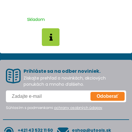
Skladom
Prihláste sa na odber noviniek.
Získajte prehľad o novinkách, akciových
ponukách a mnoho ďalšieho.
Odoberať
Súhlasím s podmienkami
ochrany osobných údajov
.
+421 43 532 11 60
eshop@utools.sk