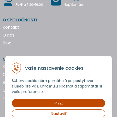
Po-Pia 7:30-16:00
Napíšte nám
O SPOLOČNOSTI
Kontakt
O nás
Blog
NAKUPOVANIE
Katalógy náradia
Vaše nastavenie cookies
Obchodné podmienky
Súbory cookie nám pomáhajú pri poskytovaní
Reklamácie a vrátenie tovaru
služieb pre vás. Umožňujú spoznať a zapamätať si
Ochrana osobných údajov
vaše preferencie.
Používanie cookies
Prijať
Nastaviť