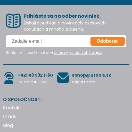
Prihláste sa na odber noviniek.
Získajte prehľad o novinkách, akciových
ponukách a mnoho ďalšieho.
Odoberať
Súhlasím s podmienkami
ochrany osobných údajov
.
+421 43 532 11 60
eshop@utools.sk
Po-Pia 7:30-16:00
Napíšte nám
O SPOLOČNOSTI
Kontakt
O nás
Blog