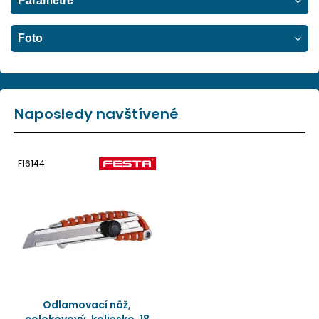
Parametre
Foto
Naposledy navštívené
F16144
Odlamovací nôž,
colokovový, koliesko, 18