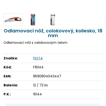
Odlamovací nôž, colokovový, koliesko, 18
mm
Odlamovací nôž s celokovovým telom
Značka:
FESTA
Kód:
F16144
EAN:
8590804043447
Balenie:
12 / 72 ks
P.K.:
16144