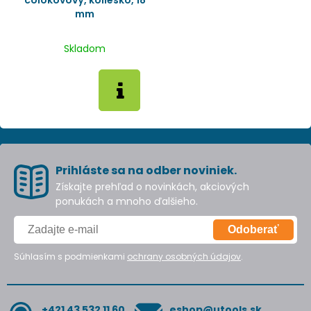
mm
Skladom
Prihláste sa na odber noviniek.
Získajte prehľad o novinkách, akciových
ponukách a mnoho ďalšieho.
Odoberať
Súhlasím s podmienkami
ochrany osobných údajov
.
+421 43 532 11 60
eshop@utools.sk