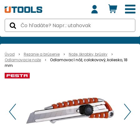
Úvod
Rezanie a brúsenie
Nože, škrabky, brúsky
Odlamovacie nože
Odlamovací nôž, colokovový, koliesko, 18
mm