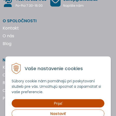
Po-Pia 7:30-16:00
Napíšte nám
O SPOLOČNOSTI
Kontakt
O nás
Blog
NAKUPOVANIE
Katalógy náradia
Vaše nastavenie cookies
Obchodné podmienky
Súbory cookie nám pomáhajú pri poskytovaní
Reklamácie a vrátenie tovaru
služieb pre vás. Umožňujú spoznať a zapamätať si
Ochrana osobných údajov
vaše preferencie.
Používanie cookies
Prijať
Nastaviť